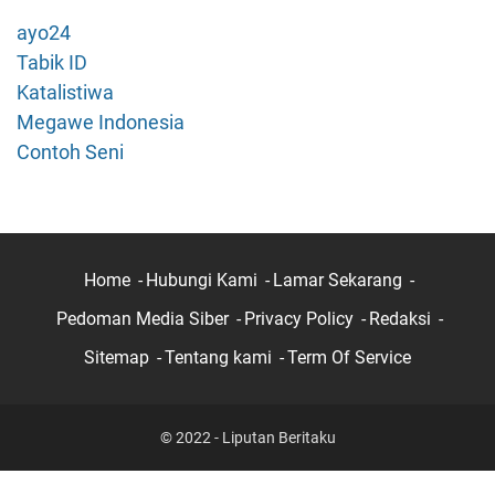
n
ayo24
g
Tabik ID
a
Katalistiwa
t
Megawe Indonesia
a
s
Contoh Seni
i
L
a
p
t
Home
Hubungi Kami
Lamar Sekarang
o
Pedoman Media Siber
Privacy Policy
Redaksi
p
T
Sitemap
Tentang kami
Term Of Service
i
d
a
© 2022 - Liputan Beritaku
k
B