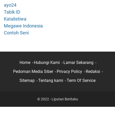
l
ayo24
e
Tabik ID
k
Katalistiwa
a
Megawe Indonesia
t
k
Contoh Seni
a
n
T
e
m
Home
Hubungi Kami
Lamar Sekarang
p
Pedoman Media Siber
Privacy Policy
Redaksi
e
r
Sitemap
Tentang kami
Term Of Service
e
d
G
© 2022 - Liputan Beritaku
l
a
s