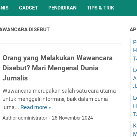
SNIS
GADGET
PENDIDIKAN
TIPS & TRIK
AWANCARA DISEBUT
AP
P
H
Orang yang Melakukan Wawancara
T
Disebut? Mari Mengenal Dunia
L
Jurnalis
A
J
Wawancara merupakan salah satu cara utama
L
untuk menggali informasi, baik dalam dunia
H
jurna...
Read more »
O
T
r
Author
administrator
28 November 2024
a
K
n
M