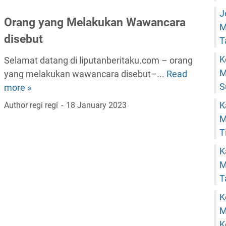
g
J
y
Orang yang Melakukan Wawancara
M
a
disebut
T
n
K
Selamat datang di liputanberitaku.com – orang
g
M
yang melakukan wawancara disebut–...
Read
M
O
S
more »
e
r
l
a
K
Author
regi regi
18 January 2023
a
n
M
k
g
T
u
y
K
k
a
M
a
n
T
n
g
K
W
M
M
a
e
K
w
l