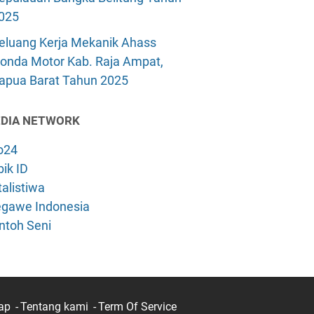
025
eluang Kerja Mekanik Ahass
onda Motor Kab. Raja Ampat,
apua Barat Tahun 2025
DIA NETWORK
o24
ik ID
alistiwa
gawe Indonesia
ntoh Seni
ap
Tentang kami
Term Of Service