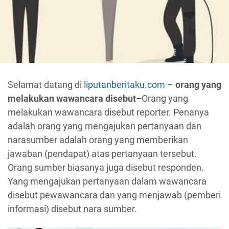
Selamat datang di
liputanberitaku.com
–
orang yang
melakukan wawancara disebut–
Orang yang
melakukan wawancara disebut reporter. Penanya
adalah orang yang mengajukan pertanyaan dan
narasumber adalah orang yang memberikan
jawaban (pendapat) atas pertanyaan tersebut.
Orang sumber biasanya juga disebut responden.
Yang mengajukan pertanyaan dalam wawancara
disebut pewawancara dan yang menjawab (pemberi
informasi) disebut nara sumber.