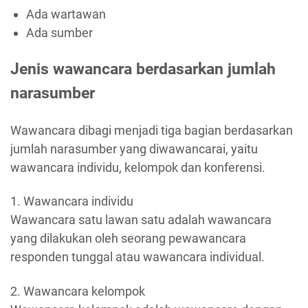
Ada wartawan
Ada sumber
Jenis wawancara berdasarkan jumlah
narasumber
Wawancara dibagi menjadi tiga bagian berdasarkan
jumlah narasumber yang diwawancarai, yaitu
wawancara individu, kelompok dan konferensi.
1. Wawancara individu
Wawancara satu lawan satu adalah wawancara
yang dilakukan oleh seorang pewawancara
responden tunggal atau wawancara individual.
2. Wawancara kelompok