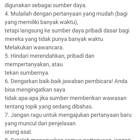
digunakan sebagai sumber daya.
4. Mulailah dengan pertanyaan yang mudah (bagi
yang memiliki banyak waktu),
tetapi langsung ke sumber daya pribadi dasar bagi
mereka yang tidak punya banyak waktu
Melakukan wawancara.
5. Hindari merendahkan, pribadi dan
mempertanyakan, atau
tekan sumbernya.
6. Dengarkan baik-baik jawaban pembicara! Anda
bisa mengingatkan saya
tidak apa-apa jika sumber memberikan wawasan
tentang topik yang sedang dibahas.
7. Jangan ragu untuk mengajukan pertanyaan baru
yang muncul dari penjelasan
orang asal.