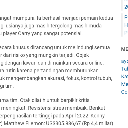
2
P
 sangat mumpuni. Ia berhasil menjadi pemain kedua
H
gi usianya juga masih tergolong masih muda
P
 player Carry yang sangat potensial.
ecara khusus dirancang untuk melindungi semua
ME
 dari risiko yang mungkin terjadi. Objek
ay
ng dengan lawan dan dimainkan secara online.
Tab
cara rutin karena pertandingan membutuhkan
Kat
k mengembangkan akurasi, fokus, kontrol tubuh,
Me
gi tim.
Co
 tim. Otak dilatih untuk berpikir kritis.
a meningkat. Resistensi stres membaik. Berikut
erpenghasilan tertinggi pada April 2022: Kenny
r) Matthew Filemon: US$305.886,67 (Rp 4,4 miliar)