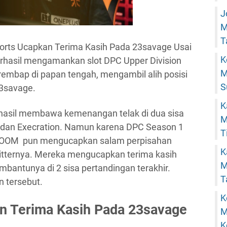
J
M
T
rts Ucapkan Terima Kasih Pada 23savage Usai
K
rhasil mengamankan slot DPC Upper Division
M
rembap di papan tengah, mengambil alih posisi
S
3savage.
K
hasil membawa kemenangan telak di dua sisa
M
dan Execration. Namun karena DPC Season 1
T
. BOOM pun mengucapkan salam perpisahan
K
itternya. Mereka mengucapkan terima kasih
M
bantunya di 2 sisa pertandingan terakhir.
T
 tersebut.
K
 Terima Kasih Pada 23savage
M
K