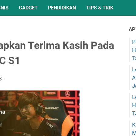
SNIS
GADGET
PENDIDIKAN
TIPS & TRIK
AP
P
pkan Terima Kasih Pada
H
C S1
T
L
A
3
J
L
H
T
K
M