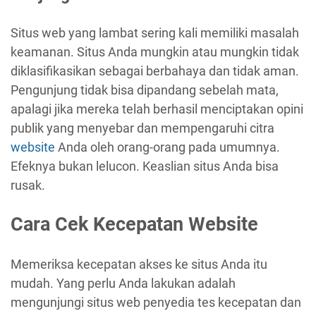
Situs web yang lambat sering kali memiliki masalah
keamanan. Situs Anda mungkin atau mungkin tidak
diklasifikasikan sebagai berbahaya dan tidak aman.
Pengunjung tidak bisa dipandang sebelah mata,
apalagi jika mereka telah berhasil menciptakan opini
publik yang menyebar dan mempengaruhi citra
website
Anda oleh orang-orang pada umumnya.
Efeknya bukan lelucon. Keaslian situs Anda bisa
rusak.
Cara Cek Kecepatan Website
Memeriksa kecepatan akses ke situs Anda itu
mudah. Yang perlu Anda lakukan adalah
mengunjungi situs web penyedia tes kecepatan dan