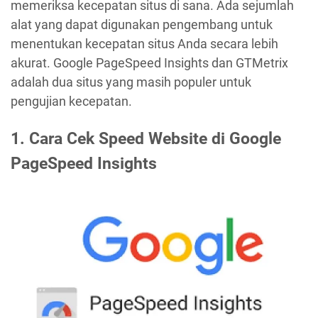
memeriksa kecepatan situs di sana. Ada sejumlah
alat yang dapat digunakan pengembang untuk
menentukan kecepatan situs Anda secara lebih
akurat. Google PageSpeed ​​​​Insights dan GTMetrix
adalah dua situs yang masih populer untuk
pengujian kecepatan.
1. Cara Cek Speed Website di Google
PageSpeed Insights