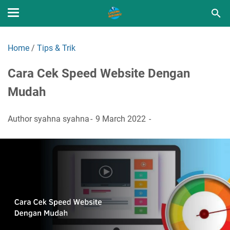
Home
/
Tips & Trik
Cara Cek Speed Website Dengan
Mudah
Author
syahna syahna
9 March 2022