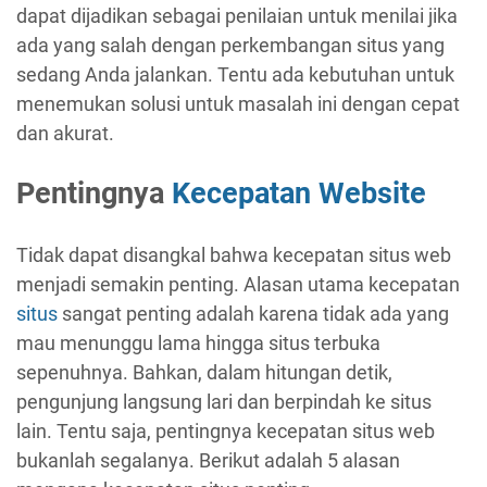
dapat dijadikan sebagai penilaian untuk menilai jika
ada yang salah dengan perkembangan situs yang
sedang Anda jalankan. Tentu ada kebutuhan untuk
menemukan solusi untuk masalah ini dengan cepat
dan akurat.
Pentingnya
Kecepatan Website
Tidak dapat disangkal bahwa kecepatan situs web
menjadi semakin penting. Alasan utama kecepatan
situs
sangat penting adalah karena tidak ada yang
mau menunggu lama hingga situs terbuka
sepenuhnya. Bahkan, dalam hitungan detik,
pengunjung langsung lari dan berpindah ke situs
lain. Tentu saja, pentingnya kecepatan situs web
bukanlah segalanya. Berikut adalah 5 alasan