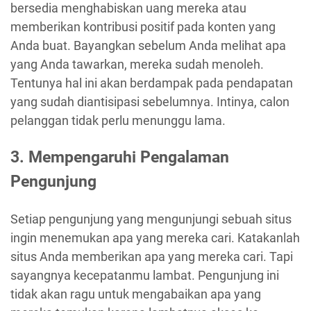
bersedia menghabiskan uang mereka atau
memberikan kontribusi positif pada konten yang
Anda buat. Bayangkan sebelum Anda melihat apa
yang Anda tawarkan, mereka sudah menoleh.
Tentunya hal ini akan berdampak pada pendapatan
yang sudah diantisipasi sebelumnya. Intinya, calon
pelanggan tidak perlu menunggu lama.
3. Mempengaruhi Pengalaman
Pengunjung
Setiap pengunjung yang mengunjungi sebuah situs
ingin menemukan apa yang mereka cari. Katakanlah
situs Anda memberikan apa yang mereka cari. Tapi
sayangnya kecepatanmu lambat. Pengunjung ini
tidak akan ragu untuk mengabaikan apa yang