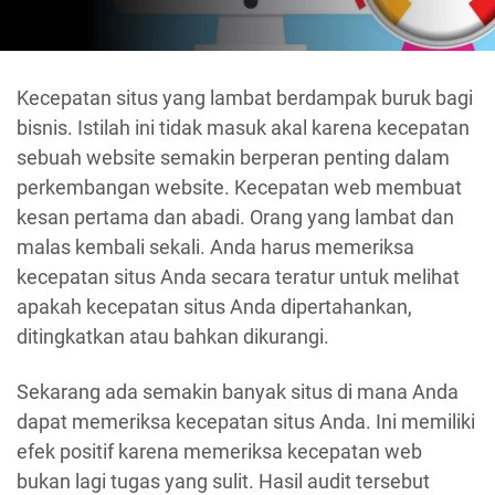
Kecepatan situs yang lambat berdampak buruk bagi
bisnis. Istilah ini tidak masuk akal karena kecepatan
sebuah website semakin berperan penting dalam
perkembangan website. Kecepatan web membuat
kesan pertama dan abadi. Orang yang lambat dan
malas kembali sekali. Anda harus memeriksa
kecepatan situs Anda secara teratur untuk melihat
apakah kecepatan situs Anda dipertahankan,
ditingkatkan atau bahkan dikurangi.
Sekarang ada semakin banyak situs di mana Anda
dapat memeriksa kecepatan situs Anda. Ini memiliki
efek positif karena memeriksa kecepatan web
bukan lagi tugas yang sulit. Hasil audit tersebut