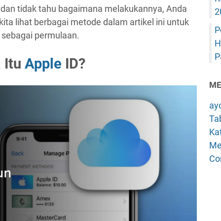
 dan tidak tahu bagaimana melakukannya, Anda
2
ita lihat berbagai metode dalam artikel ini untuk
P
a sebagai permulaan.
H
P
 Itu
Apple
ID?
ME
ay
Tab
Kat
Me
Co