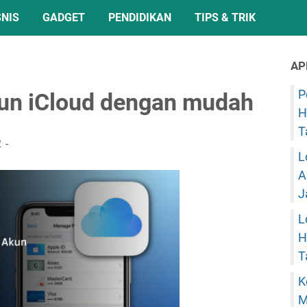
SNIS
GADGET
PENDIDIKAN
TIPS & TRIK
AP
P
un iCloud dengan mudah
H
T
2
L
A
J
L
H
T
K
M