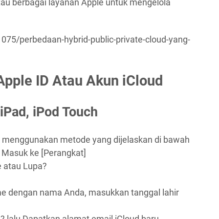
au berbagai layanan Apple untuk mengelola
075/perbedaan-hybrid-public-private-cloud-yang-
pple ID Atau Akun iCloud
iPad, iPod Touch
loud menggunakan metode yang dijelaskan di bawah
k Masuk ke [Perangkat]
le atau Lupa?
e dengan nama Anda, masukkan tanggal lahir
l? lalu Dapatkan alamat email iCloud baru