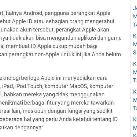
J
ti halnya Android, pengguna perangkat Apple
M
ebut Apple ID atau sebagian orang mengetahui
T
unakan akun tersebut, perangkat Apple akan
K
tunya tidak akan bisa mengunduh aplikasi dan game
M
ya, membuat ID Apple cukup mudah bagi
S
 perangkat non-Apple untuk ini jika Anda belum
K
M
teknologi berlogo Apple ini menyediakan cara
T
, iPad, iPod Touch, komputer MacOS, komputer
K
ni, bahkan mereka yang tidak menggunakan
M
enikmati berbagai fitur yang mereka tawarkan
T
asi lain, meskipun dengan fungsi yang sedikit
h beberapa hal yang perlu Anda ketahui tentang ID
K
akukan dengannya:
M
K