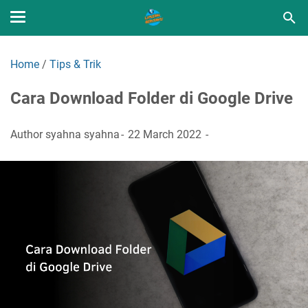
Home
/
Tips & Trik
Cara Download Folder di Google Drive
Author
syahna syahna
22 March 2022