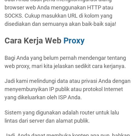
browser web Anda menggunakan HTTP atau
SOCKS. Cukup masukkan URL di kolom yang
disediakan dan semuanya akan baik-baik saja!
Cara Kerja Web
Proxy
Bagi Anda yang belum pernah mendengar tentang
web proxy, mari kita jelaskan sedikit cara kerjanya.
Jadi kami melindungi data atau privasi Anda dengan
menyembunyikan IP publik atau protokol Internet
yang dikeluarkan oleh ISP Anda.
Sistem yang digunakan adalah router untuk lalu
lintas dari server dan alamat publik.
Jadi, Anda dapat membuka konten apa pun, bahkan