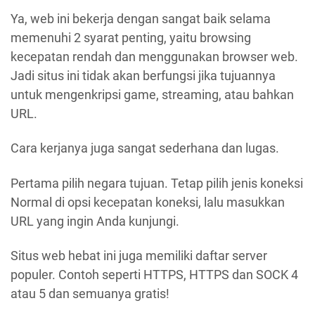
Ya, web ini bekerja dengan sangat baik selama
memenuhi 2 syarat penting, yaitu browsing
kecepatan rendah dan menggunakan browser web.
Jadi situs ini tidak akan berfungsi jika tujuannya
untuk mengenkripsi game, streaming, atau bahkan
URL.
Cara kerjanya juga sangat sederhana dan lugas.
Pertama pilih negara tujuan. Tetap pilih jenis koneksi
Normal di opsi kecepatan koneksi, lalu masukkan
URL yang ingin Anda kunjungi.
Situs web hebat ini juga memiliki daftar server
populer. Contoh seperti HTTPS, HTTPS dan SOCK 4
atau 5 dan semuanya gratis!