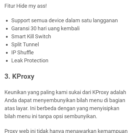
Fitur Hide my ass!
Support semua device dalam satu langganan
Garansi 30 hari uang kembali
Smart Kill Switch
Split Tunnel
IP Shuffle
Leak Protection
3. KProxy
Keunikan yang paling kami sukai dari KProxy adalah
Anda dapat menyembunyikan bilah menu di bagian
atas layar. Ini berbeda dengan yang menyisipkan
bilah menu ini tanpa opsi sembunyikan.
Proxy web ini tidak hanya menawarkan kemampuan