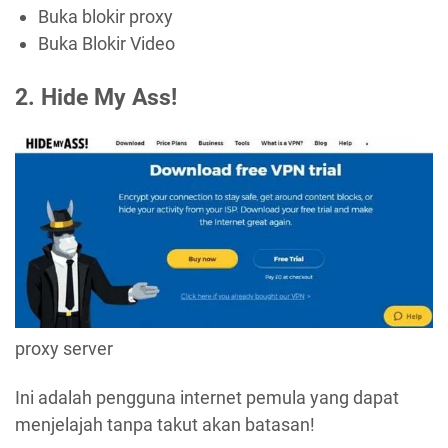
Buka blokir proxy
Buka Blokir Video
2. Hide My Ass!
proxy server
Ini adalah pengguna internet pemula yang dapat
menjelajah tanpa takut akan batasan!