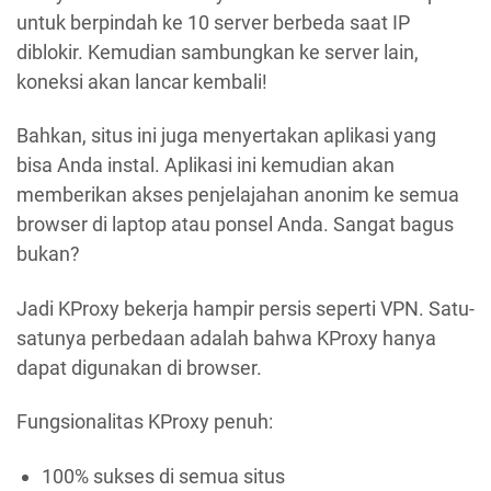
untuk berpindah ke 10 server berbeda saat IP
diblokir. Kemudian sambungkan ke server lain,
koneksi akan lancar kembali!
Bahkan, situs ini juga menyertakan aplikasi yang
bisa Anda instal. Aplikasi ini kemudian akan
memberikan akses penjelajahan anonim ke semua
browser di laptop atau ponsel Anda. Sangat bagus
bukan?
Jadi KProxy bekerja hampir persis seperti VPN. Satu-
satunya perbedaan adalah bahwa KProxy hanya
dapat digunakan di browser.
Fungsionalitas KProxy penuh:
100% sukses di semua situs