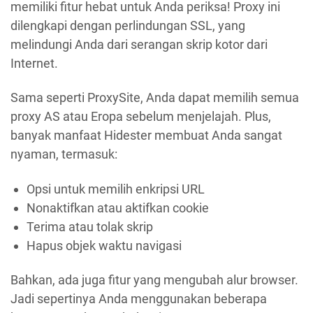
memiliki fitur hebat untuk Anda periksa! Proxy ini
dilengkapi dengan perlindungan SSL, yang
melindungi Anda dari serangan skrip kotor dari
Internet.
Sama seperti ProxySite, Anda dapat memilih semua
proxy AS atau Eropa sebelum menjelajah. Plus,
banyak manfaat Hidester membuat Anda sangat
nyaman, termasuk:
Opsi untuk memilih enkripsi URL
Nonaktifkan atau aktifkan cookie
Terima atau tolak skrip
Hapus objek waktu navigasi
Bahkan, ada juga fitur yang mengubah alur browser.
Jadi sepertinya Anda menggunakan beberapa