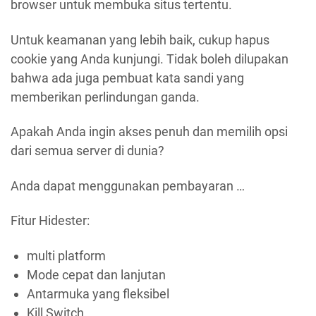
browser untuk membuka situs tertentu.
Untuk keamanan yang lebih baik, cukup hapus
cookie yang Anda kunjungi. Tidak boleh dilupakan
bahwa ada juga pembuat kata sandi yang
memberikan perlindungan ganda.
Apakah Anda ingin akses penuh dan memilih opsi
dari semua server di dunia?
Anda dapat menggunakan pembayaran …
Fitur Hidester:
multi platform
Mode cepat dan lanjutan
Antarmuka yang fleksibel
Kill Switch