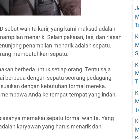
J
M
T
Disebut wanita karir, yang kami maksud adalah
K
enampilan menarik. Selain pakaian, tas, dan riasan
M
menunjang penampilan menarik adalah sepatu.
S
orang membutuhkan sepatu.
K
nakan berbeda untuk setiap orang. Tentu saja
M
wai berbeda dengan sepatu seorang pedagang
T
disesuaikan dengan kebutuhan formal mereka.
K
n membawa Anda ke tempat-tempat yang indah.
M
T
 biasanya memakai sepatu formal wanita. Yang
K
adalah karyawan yang harus menarik dan
M
K