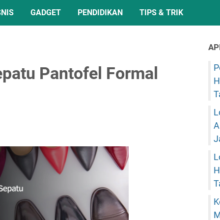
SNIS
GADGET
PENDIDIKAN
TIPS & TRIK
AP
P
patu Pantofel Formal
H
T
L
A
J
L
H
T
K
M