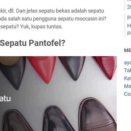
2
ir, dll. Dan jelas sepatu bekas adalah sepatu
P
nda salah satu pengguna sepatu moccasin ini?
H
 sepatu? Yuk, kupas tuntas.
P
 Sepatu Pantofel?
ME
ay
Tab
Kat
Me
Co