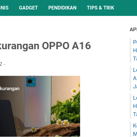
SNIS
GADGET
PENDIDIKAN
TIPS & TRIK
AP
P
ekurangan OPPO A16
H
T
2
L
A
J
L
H
T
K
M