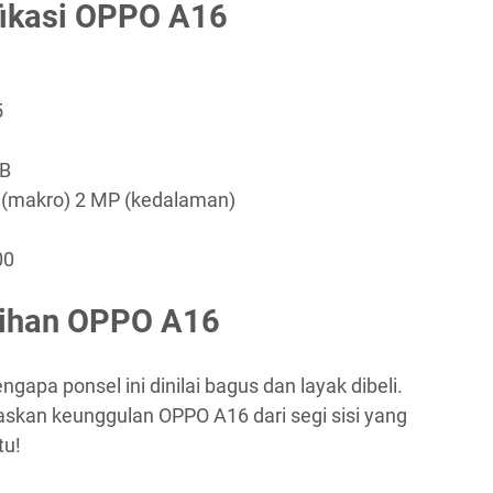
fikasi OPPO A16
5
GB
 (makro) 2 MP (kedalaman)
00
bihan OPPO A16
apa ponsel ini dinilai bagus dan layak dibeli.
askan keunggulan OPPO A16 dari segi sisi yang
tu!