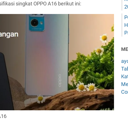
ikasi singkat OPPO A16 berikut ini:
2
P
H
P
ME
ay
Tab
Kat
Me
Co
A16