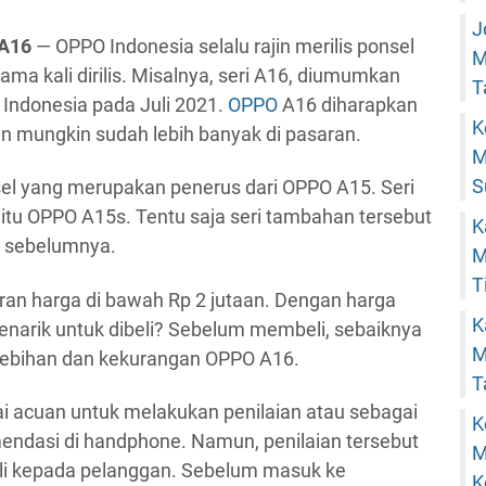
J
 A16
— OPPO Indonesia selalu rajin merilis ponsel
M
ama kali dirilis. Misalnya, seri A16, diumumkan
T
 Indonesia pada Juli 2021.
OPPO
A16 diharapkan
K
dan mungkin sudah lebih banyak di pasaran.
M
S
el yang merupakan penerus dari OPPO A15. Seri
itu OPPO A15s. Tentu saja seri tambahan tersebut
K
i sebelumnya.
M
T
aran harga di bawah Rp 2 jutaan. Dengan harga
K
narik untuk dibeli? Sebelum membeli, sebaiknya
M
lebihan dan kekurangan OPPO A16.
T
ai acuan untuk melakukan penilaian atau sebagai
K
ndasi di handphone. Namun, penilaian tersebut
M
li kepada pelanggan. Sebelum masuk ke
K