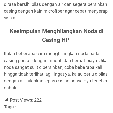
dirasa bersih, bilas dengan air dan segera bersihkan
casing dengan kain microfiber agar cepat menyerap
sisa air.
Kesimpulan Menghilangkan Noda di
Casing HP
Itulah beberapa cara menghilangkan noda pada
casing ponsel dengan mudah dan hemat biaya. Jika
noda sangat sulit dibersihkan, coba beberapa kali
hingga tidak terlihat lagi. Ingat ya, kalau perlu dibilas
dengan air, silahkan lepas casing ponselnya terlebih
dahulu.
Post Views:
222
Tags :