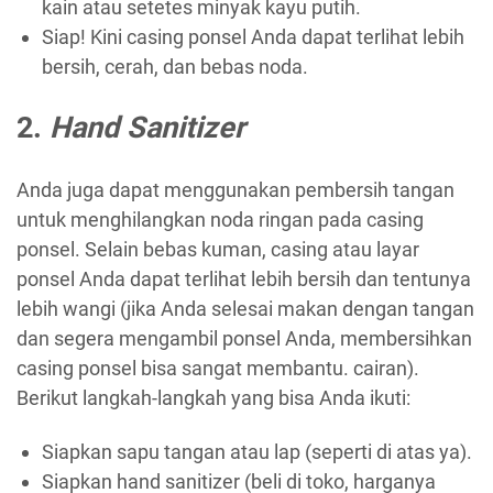
kain atau setetes minyak kayu putih.
Siap! Kini casing ponsel Anda dapat terlihat lebih
bersih, cerah, dan bebas noda.
2.
Hand Sanitizer
Anda juga dapat menggunakan pembersih tangan
untuk menghilangkan noda ringan pada casing
ponsel. Selain bebas kuman, casing atau layar
ponsel Anda dapat terlihat lebih bersih dan tentunya
lebih wangi (jika Anda selesai makan dengan tangan
dan segera mengambil ponsel Anda, membersihkan
casing ponsel bisa sangat membantu. cairan).
Berikut langkah-langkah yang bisa Anda ikuti:
Siapkan sapu tangan atau lap (seperti di atas ya).
Siapkan hand sanitizer (beli di toko, harganya