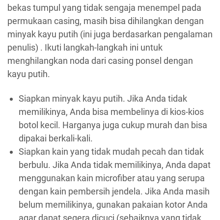
bekas tumpul yang tidak sengaja menempel pada
permukaan casing, masih bisa dihilangkan dengan
minyak kayu putih (ini juga berdasarkan pengalaman
penulis) . Ikuti langkah-langkah ini untuk
menghilangkan noda dari casing ponsel dengan
kayu putih.
Siapkan minyak kayu putih. Jika Anda tidak
memilikinya, Anda bisa membelinya di kios-kios
botol kecil. Harganya juga cukup murah dan bisa
dipakai berkali-kali.
Siapkan kain yang tidak mudah pecah dan tidak
berbulu. Jika Anda tidak memilikinya, Anda dapat
menggunakan kain microfiber atau yang serupa
dengan kain pembersih jendela. Jika Anda masih
belum memilikinya, gunakan pakaian kotor Anda
agar dapat segera dicuci (sebaiknya yang tidak