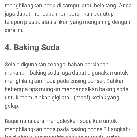
menghilangkan noda di sampul atau belakang. Anda
juga dapat mencoba membersihkan penutup
telepon plastik atau silikon yang menguning dengan
cara ini.
4. Baking Soda
Selain digunakan sebagai bahan persiapan
makanan, baking soda juga dapat digunakan untuk
menghilangkan noda pada casing ponsel. Bahkan
beberapa tips mungkin mengandalkan baking soda
untuk memutihkan gigi atau (maaf) ketiak yang
gelap.
Bagaimana cara mengoleskan soda kue untuk
menghilangkan noda pada casing ponsel? Langkah-