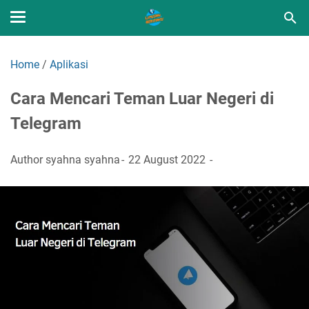
Home
/
Aplikasi
Cara Mencari Teman Luar Negeri di
Telegram
Author
syahna syahna
22 August 2022