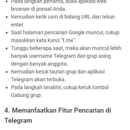
Pada langkah pertama, buka aplikasi web
browser di ponsel Anda.
Kemudian ketik com di bidang URL dan tekan
enter.
Saat halaman pencarian Google muncul, cukup
masukkan kata kunci “t.me”.
Tunggu beberapa saat, maka akan muncul lebih
banyak username Telegram dan grup asing
dengan banyak anggota.
Kemudian ketuk tautan grup dan aplikasi
Telegram akan terbuka.
Pada langkah terakhir, cukup ketuk tombol
Gabung grup.
4. Memanfaatkan Fitur Pencarian di
Telegram