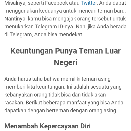
Misalnya, seperti Facebook atau
Twitter
, Anda dapat
menggunakan keduanya untuk mencari teman baru.
Nantinya, kamu bisa mengajak orang tersebut untuk
menukarkan Telegram ID-nya. Nah, jika Anda berada
di Telegram, Anda bisa mendekat.
Keuntungan Punya Teman Luar
Negeri
Anda harus tahu bahwa memiliki teman asing
memberi kita keuntungan. Ini adalah sesuatu yang
kebanyakan orang tidak bisa dan tidak akan
rasakan. Berikut beberapa manfaat yang bisa Anda
dapatkan dengan berteman dengan orang asing.
Menambah Kepercayaan Diri