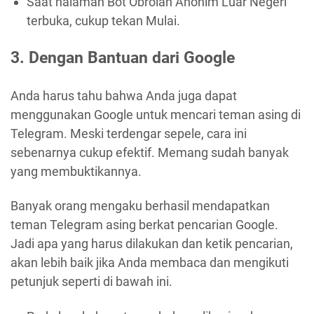
Saat halaman Bot Obrolan Anonim Luar Negeri
terbuka, cukup tekan Mulai.
3. Dengan Bantuan dari Google
Anda harus tahu bahwa Anda juga dapat
menggunakan Google untuk mencari teman asing di
Telegram. Meski terdengar sepele, cara ini
sebenarnya cukup efektif. Memang sudah banyak
yang membuktikannya.
Banyak orang mengaku berhasil mendapatkan
teman Telegram asing berkat pencarian Google.
Jadi apa yang harus dilakukan dan ketik pencarian,
akan lebih baik jika Anda membaca dan mengikuti
petunjuk seperti di bawah ini.