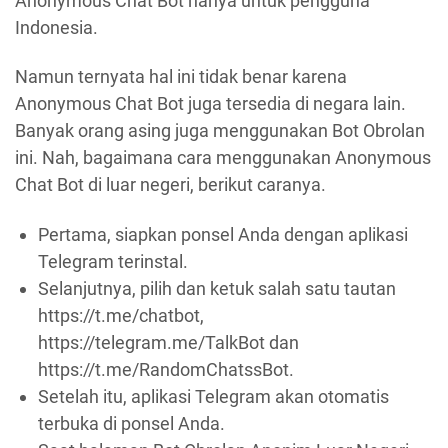
Anonymous Chat Bot hanya untuk pengguna
Indonesia.
Namun ternyata hal ini tidak benar karena
Anonymous Chat Bot juga tersedia di negara lain.
Banyak orang asing juga menggunakan Bot Obrolan
ini. Nah, bagaimana cara menggunakan Anonymous
Chat Bot di luar negeri, berikut caranya.
Pertama, siapkan ponsel Anda dengan aplikasi
Telegram terinstal.
Selanjutnya, pilih dan ketuk salah satu tautan
https://t.me/chatbot,
https://telegram.me/TalkBot dan
https://t.me/RandomChatssBot.
Setelah itu, aplikasi Telegram akan otomatis
terbuka di ponsel Anda.