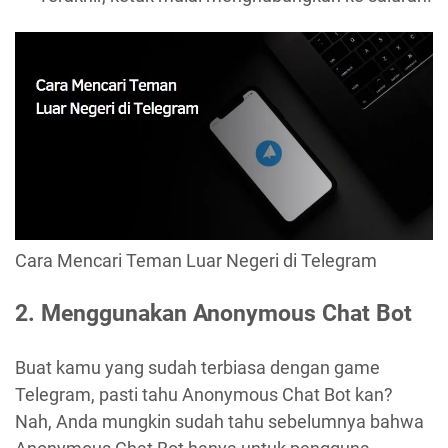
Cara Mencari Teman Luar Negeri di Telegram
2.
Menggunakan Anonymous Chat Bot
Buat kamu yang sudah terbiasa dengan game
Telegram, pasti tahu Anonymous Chat Bot kan?
Nah, Anda mungkin sudah tahu sebelumnya bahwa