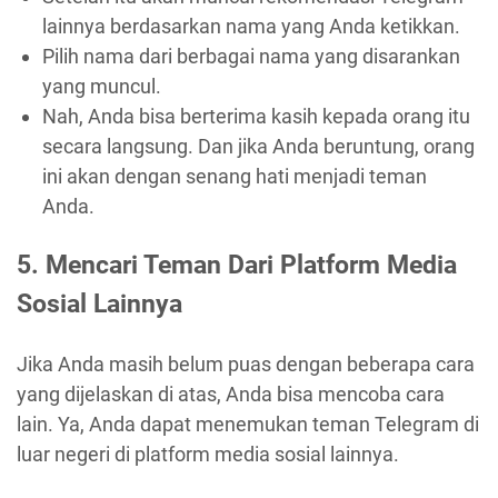
lainnya berdasarkan nama yang Anda ketikkan.
Pilih nama dari berbagai nama yang disarankan
yang muncul.
Nah, Anda bisa berterima kasih kepada orang itu
secara langsung. Dan jika Anda beruntung, orang
ini akan dengan senang hati menjadi teman
Anda.
5. Mencari Teman Dari Platform Media
Sosial Lainnya
Jika Anda masih belum puas dengan beberapa cara
yang dijelaskan di atas, Anda bisa mencoba cara
lain. Ya, Anda dapat menemukan teman Telegram di
luar negeri di platform media sosial lainnya.