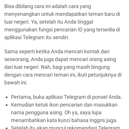
Bisa dibilang cara ini adalah cara yang
menyenangkan untuk mendapatkan teman baru di
luar negeri. Ya, setelah itu Anda tinggal
menggunakan fungsi pencarian ID yang tersedia di
aplikasi Telegram itu sendiri.
Sama seperti ketika Anda mencari kontak dari
seseorang, Anda juga dapat mencari orang asing
dari luar negeri. Nah, bagi yang masih bingung
dengan cara mencari teman ini, ikuti petunjuknya di
bawah ini.
Pertama, buka aplikasi Telegram di ponsel Anda.
Kemudian ketuk ikon pencarian dan masukkan
nama pengguna asing. Oh ya, saya lupa
menambahkan kata kunci bahasa Inggris juga.
Setelah itu akan muncul rekomendasi Telegram