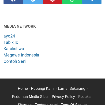
MEDIA NETWORK
ayo24
Tabik ID
Katalistiwa
Megawe Indonesia
Contoh Seni
Home
Hubungi Kami
Lamar Sekarang
Pedoman Media Siber
Privacy Policy
Redaksi
Sitemap
Tentang kami
Term Of Service