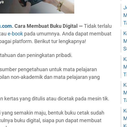
J
M
T
u.com
. Cara Membuat Buku Digital —
Tidak terlalu
K
atau
e-book
pada umumnya. Anda dapat membuat
M
agai platform. Berikut tur lengkapnya!
S
tahuan dan peningkatan pribadi.
K
M
sumber pengetahuan untuk mata pelajaran
T
mpilan non-akademik dan mata pelajaran yang
K
M
 kertas yang ditulis atau dicetak pada mesin tik.
T
K
 yang semakin maju, bentuk buku cetak sudah
M
ulnya buku digital, siapa pun dapat membuat
K