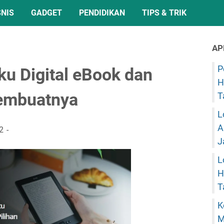
SNIS
GADGET
PENDIDIKAN
TIPS & TRIK
AP
P
u Digital eBook dan
H
Pembuatnya
T
L
A
2
J
L
H
T
K
M