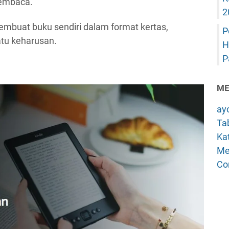
pembaca.
2
embuat buku sendiri dalam format kertas,
P
atu keharusan.
H
P
ME
ay
Tab
Kat
Me
Co