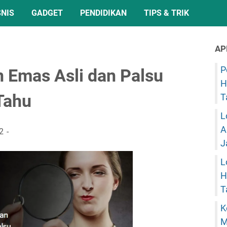
SNIS
GADGET
PENDIDIKAN
TIPS & TRIK
AP
P
Emas Asli dan Palsu
H
Tahu
T
L
A
2
J
L
H
T
K
M