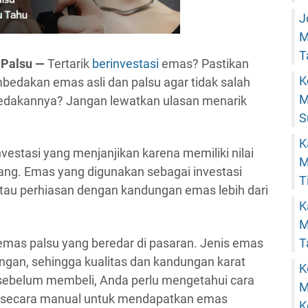
J
M
T
 Palsu —
Tertarik
berinvestasi
emas? Pastikan
K
edakan emas asli dan palsu agar tidak salah
M
edakannya? Jangan lewatkan ulasan menarik
S
K
vestasi yang menjanjikan karena memiliki nilai
M
bang. Emas yang digunakan sebagai investasi
T
tau perhiasan dengan kandungan emas lebih dari
K
M
 emas palsu yang beredar di pasaran. Jenis emas
T
ngan, sehingga kualitas dan kandungan karat
K
 sebelum membeli, Anda perlu mengetahui cara
M
 secara manual untuk mendapatkan emas
K