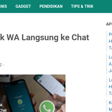
SNIS
GADGET
PENDIDIKAN
TIPS & TRIK
AP
P
k WA Langsung ke Chat
H
T
L
A
2
J
L
H
T
K
M