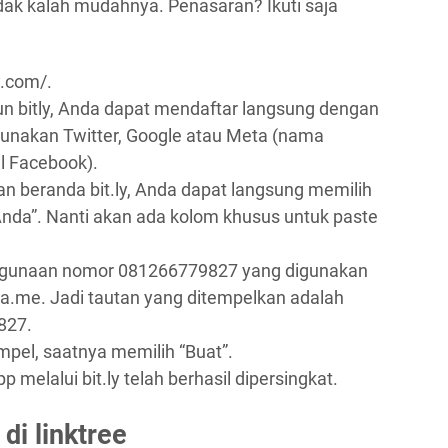
idak kalah mudahnya. Penasaran? Ikuti saja
ly.com/.
kun bitly, Anda dapat mendaftar langsung dengan
unakan Twitter, Google atau Meta (nama
al Facebook).
 beranda bit.ly, Anda dapat langsung memilih
Anda”. Nanti akan ada kolom khusus untuk paste
nggunaan nomor 081266779827 yang digunakan
a.me. Jadi tautan yang ditempelkan adalah
827.
pel, saatnya memilih “Buat”.
melalui bit.ly telah berhasil dipersingkat.
di linktree