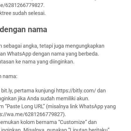
.me/6281266779827.
ktree sudah selesai.
 dengan nama
an sebagai angka, tetapi juga mengungkapkan
an WhatsApp dengan nama yang berbeda.
ntasan ke nama yang diinginkan.
n nama:
t.ly, pertama kunjungi https://bitly.com/ dan
nginkan jika Anda sudah memiliki akun.
om “Paste Long URL” (misalnya link WhatsApp yang
tps://wa.me/6281266779827).
nemukan kolom bernama “Customize” dan
ginkan. Misalnya, gunakan “Liputan beritaku”.