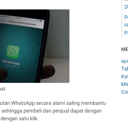
2
P
H
P
ME
ay
Tab
Kat
Me
hat
Co
 tautan WhatsApp secara alami saling membantu
, sehingga pembeli dan penjual dapat dengan
engan satu klik.