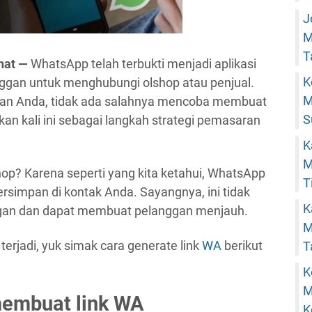
J
M
T
hat —
WhatsApp telah terbukti menjadi aplikasi
K
ggan untuk menghubungi olshop atau penjual.
M
gan Anda, tidak ada salahnya mencoba membuat
S
kan kali ini sebagai langkah strategi pemasaran
K
M
op? Karena seperti yang kita ketahui, WhatsApp
T
simpan di kontak Anda. Sayangnya, ini tidak
K
nggan dan dapat membuat pelanggan menjauh.
M
erjadi, yuk simak cara generate link
WA
berikut
T
K
M
membuat link WA
K