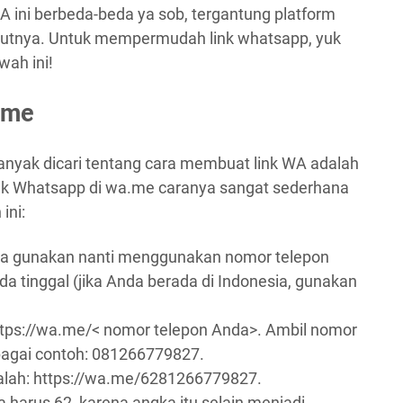
 ini berbeda-beda ya sob, tergantung platform
utnya. Untuk mempermudah link whatsapp, yuk
wah ini!
.me
banyak dicari tentang cara membuat link WA adalah
nk Whatsapp di wa.me caranya sangat sederhana
ini:
nda gunakan nanti menggunakan nomor telepon
a tinggal (jika Anda berada di Indonesia, gunakan
ttps://wa.me/< nomor telepon Anda>. Ambil nomor
bagai contoh: 081266779827.
dalah: https://wa.me/6281266779827.
 harus 62, karena angka itu selain menjadi