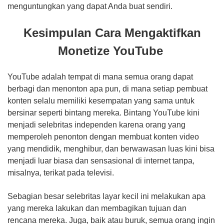
menguntungkan yang dapat Anda buat sendiri.
Kesimpulan Cara Mengaktifkan
Monetize YouTube
YouTube adalah tempat di mana semua orang dapat
berbagi dan menonton apa pun, di mana setiap pembuat
konten selalu memiliki kesempatan yang sama untuk
bersinar seperti bintang mereka. Bintang YouTube kini
menjadi selebritas independen karena orang yang
memperoleh penonton dengan membuat konten video
yang mendidik, menghibur, dan berwawasan luas kini bisa
menjadi luar biasa dan sensasional di internet tanpa,
misalnya, terikat pada televisi.
Sebagian besar selebritas layar kecil ini melakukan apa
yang mereka lakukan dan membagikan tujuan dan
rencana mereka. Juga, baik atau buruk, semua orang ingin