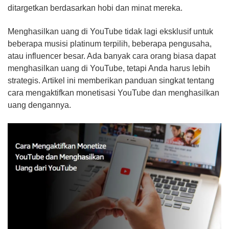
ditargetkan berdasarkan hobi dan minat mereka.
Menghasilkan uang di YouTube tidak lagi eksklusif untuk
beberapa musisi platinum terpilih, beberapa pengusaha,
atau influencer besar. Ada banyak cara orang biasa dapat
menghasilkan uang di YouTube, tetapi Anda harus lebih
strategis. Artikel ini memberikan panduan singkat tentang
cara mengaktifkan monetisasi YouTube dan menghasilkan
uang dengannya.