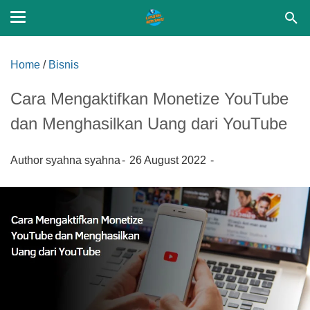
Home
/
Bisnis
Cara Mengaktifkan Monetize YouTube
dan Menghasilkan Uang dari YouTube
Author
syahna syahna
26 August 2022