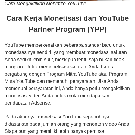
Cara Mengaktifkan Monetize YouTube
Cara Kerja Monetisasi dan YouTube
Partner Program (YPP)
YouTube memperkenalkan beberapa standar baru untuk
monetisasinya sendiri, yang membuat monetisasi saluran
Anda sedikit lebih sulit, meskipun tentu saja bukan tidak
mungkin. Untuk memonetisasi saluran, Anda harus
bergabung dengan Program Mitra YouTube atau Program
Mitra YouTube dan memenuhi persyaratan. Jika Anda
memenuhi persyaratan ini, Anda hanya perlu mengaktifkan
monetisasi video Anda untuk mulai mendapatkan
pendapatan Adsense.
Pada akhirnya, monetisasi YouTube sepenuhnya
didasarkan pada jumlah orang yang menonton video Anda.
Siapa pun yang memiliki lebih banyak pemirsa,