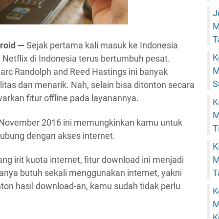
J
M
T
droid —
Sejak pertama kali masuk ke Indonesia
K
Netflix di Indonesia terus bertumbuh pesat.
M
rc Randolph and Reed Hastings ini banyak
S
tas dan menarik. Nah, selain bisa ditonton secara
rkan fitur offline pada layanannya.
K
M
an November 2016 ini memungkinkan kamu untuk
T
ubung dengan akses internet.
K
irit kuota internet, fitur download ini menjadi
M
hanya butuh sekali menggunakan internet, yakni
T
on hasil download-an, kamu sudah tidak perlu
K
M
K