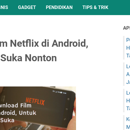
SNIS
GADGET
PENDIDIKAN
TIPS & TRIK
AP
P
 Netflix di Android,
H
 Suka Nonton
T
L
A
J
L
H
T
K
M