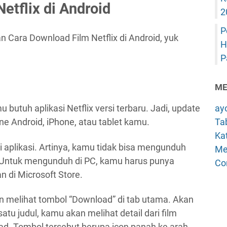
etflix di Android
2
P
n Cara Download Film Netflix di Android, yuk
H
P
ME
u butuh aplikasi Netflix versi terbaru. Jadi, update
ay
one Android, iPhone, atau tablet kamu.
Tab
Kat
di aplikasi. Artinya, kamu tidak bisa mengunduh
Me
. Untuk mengunduh di PC, kamu harus punya
Co
an di Microsoft Store.
an melihat tombol “Download” di tab utama. Akan
atu judul, kamu akan melihat detail dari film
ad. Tombol tersebut berupa icon panah ke arah