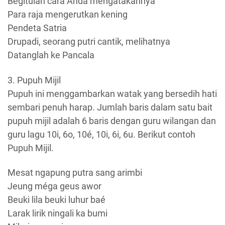
Begitulah cara Anda mengatakannya
Para raja mengerutkan kening
Pendeta Satria
Drupadi, seorang putri cantik, melihatnya
Datanglah ke Pancala
3. Pupuh Mijil
Pupuh ini menggambarkan watak yang bersedih hati
sembari penuh harap. Jumlah baris dalam satu bait
pupuh mijil adalah 6 baris dengan guru wilangan dan
guru lagu 10i, 6o, 10é, 10i, 6i, 6u. Berikut contoh
Pupuh Mijil.
Mesat ngapung putra sang arimbi
Jeung méga geus awor
Beuki lila beuki luhur baé
Larak lirik ningali ka bumi