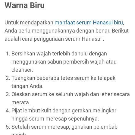
Warna Biru
Untuk mendapatkan
manfaat serum Hanasui biru
,
Anda perlu menggunakannya dengan benar. Berikut
adalah cara penggunaan serum Hanasui :
Bersihkan wajah terlebih dahulu dengan
menggunakan sabun pembersih wajah atau
cleanser.
Tuangkan beberapa tetes serum ke telapak
tangan Anda.
Oleskan serum ke seluruh wajah dan leher secara
merata.
Pijat lembut kulit dengan gerakan melingkar
hingga serum meresap sepenuhnya.
Setelah serum meresap, gunakan pelembab
wajah.