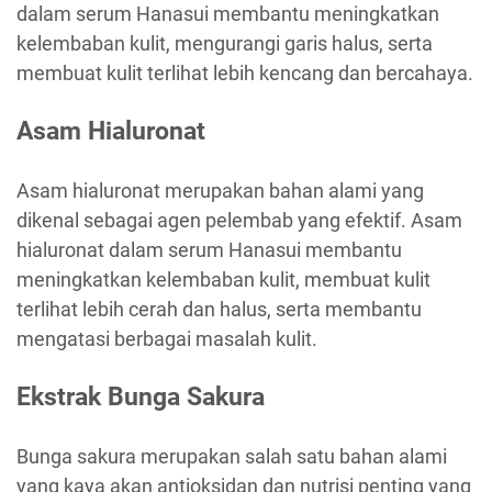
dalam serum Hanasui membantu meningkatkan
kelembaban kulit, mengurangi garis halus, serta
membuat kulit terlihat lebih kencang dan bercahaya.
Asam Hialuronat
Asam hialuronat merupakan bahan alami yang
dikenal sebagai agen pelembab yang efektif. Asam
hialuronat dalam serum Hanasui membantu
meningkatkan kelembaban kulit, membuat kulit
terlihat lebih cerah dan halus, serta membantu
mengatasi berbagai masalah kulit.
Ekstrak Bunga Sakura
Bunga sakura merupakan salah satu bahan alami
yang kaya akan antioksidan dan nutrisi penting yang