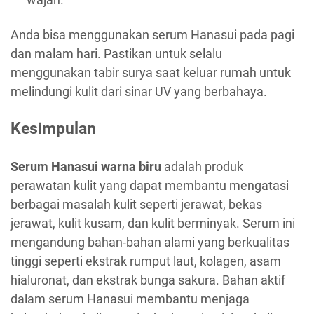
Anda bisa menggunakan serum Hanasui pada pagi
dan malam hari. Pastikan untuk selalu
menggunakan tabir surya saat keluar rumah untuk
melindungi kulit dari sinar UV yang berbahaya.
Kesimpulan
Serum Hanasui warna biru
adalah produk
perawatan kulit yang dapat membantu mengatasi
berbagai masalah kulit seperti jerawat, bekas
jerawat, kulit kusam, dan kulit berminyak. Serum ini
mengandung bahan-bahan alami yang berkualitas
tinggi seperti ekstrak rumput laut, kolagen, asam
hialuronat, dan ekstrak bunga sakura. Bahan aktif
dalam serum Hanasui membantu menjaga