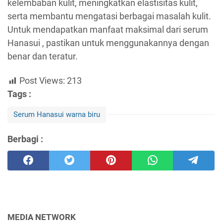
kelembaban kulit, meningkatkan elastisitas kulit,
serta membantu mengatasi berbagai masalah kulit.
Untuk mendapatkan manfaat maksimal dari serum
Hanasui , pastikan untuk menggunakannya dengan
benar dan teratur.
Post Views:
213
Tags :
Serum Hanasui warna biru
Berbagi :
MEDIA NETWORK