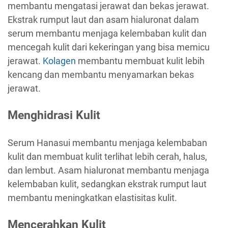
membantu mengatasi jerawat dan bekas jerawat.
Ekstrak rumput laut dan asam hialuronat dalam
serum membantu menjaga kelembaban kulit dan
mencegah kulit dari kekeringan yang bisa memicu
jerawat.
Kolagen
membantu membuat kulit lebih
kencang dan membantu menyamarkan bekas
jerawat.
Menghidrasi Kulit
Serum Hanasui membantu menjaga kelembaban
kulit dan membuat kulit terlihat lebih cerah, halus,
dan lembut. Asam hialuronat membantu menjaga
kelembaban kulit, sedangkan ekstrak rumput laut
membantu meningkatkan elastisitas kulit.
Mencerahkan Kulit