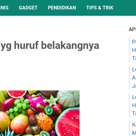
SNIS
GADGET
PENDIDIKAN
TIPS & TRIK
AP
P
 yg huruf belakangnya
H
T
L
A
J
L
H
T
K
M