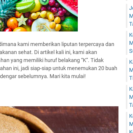
J
M
T
K
M
dimana kami memberikan liputan terpercaya dan
S
kanan sehat. Di artikel kali ini, kami akan
an yang memiliki huruf belakang “K”. Tidak
K
ahan ini, jadi siap-siap untuk menemukan 20 buah
M
engar sebelumnya. Mari kita mulai!
T
K
M
T
K
M
K