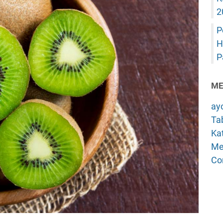
2
P
H
P
ME
ay
Tab
Kat
Me
Co