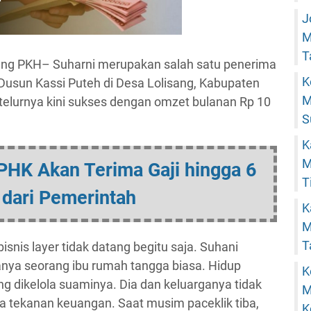
J
M
T
Uang PKH– Suharni merupakan salah satu penerima
K
Dusun Kassi Puteh di Desa Lolisang, Kabupaten
M
elurnya kini sukses dengan omzet bulanan Rp 10
S
K
M
PHK Akan Terima Gaji hingga 6
T
 dari Pemerintah
K
M
T
nis layer tidak datang begitu saja. Suhani
nya seorang ibu rumah tangga biasa. Hidup
K
ng dikelola suaminya. Dia dan keluarganya tidak
M
a tekanan keuangan. Saat musim paceklik tiba,
K