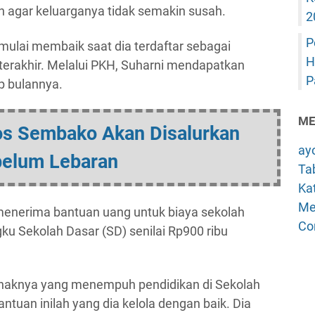
an agar keluarganya tidak semakin susah.
2
P
mulai membaik saat dia terdaftar sebagai
H
terakhir. Melalui PKH, Suharni mendapatkan
P
p bulannya.
ME
s Sembako Akan Disalurkan
ay
elum Lebaran
Tab
Kat
Me
 menerima bantuan uang untuk biaya sekolah
Co
u Sekolah Dasar (SD) senilai Rp900 ribu
anaknya yang menempuh pendidikan di Sekolah
uan inilah yang dia kelola dengan baik. Dia