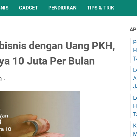
SNIS
GADGET
PENDIDIKAN
TIPS & TRIK
AP
P
rbisnis dengan Uang PKH,
H
ya 10 Juta Per Bulan
T
L
A
3
J
L
H
T
K
M