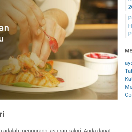
2
P
H
P
ME
ay
Tab
Kat
Me
Co
ri
n adalah mengurangi asupan kalori. Anda dapat