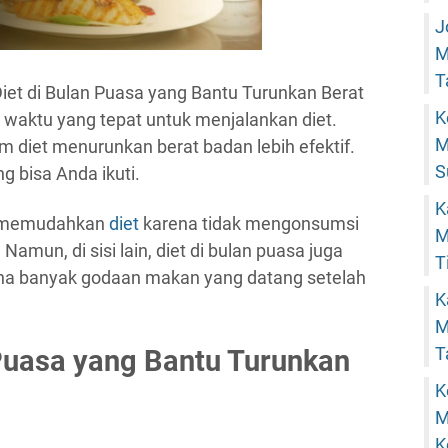
J
M
T
Diet di Bulan Puasa yang Bantu Turunkan Berat
K
 waktu yang tepat untuk menjalankan diet.
M
diet menurunkan berat badan lebih efektif.
S
ng bisa Anda ikuti.
K
n memudahkan
diet
karena tidak mengonsumsi
M
amun, di sisi lain, diet di bulan puasa juga
T
rena banyak godaan makan yang datang setelah
K
M
T
 Puasa yang Bantu Turunkan
K
M
K