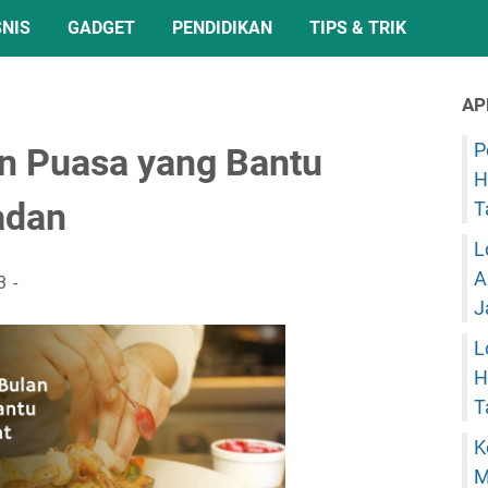
SNIS
GADGET
PENDIDIKAN
TIPS & TRIK
AP
P
lan Puasa yang Bantu
H
adan
T
L
A
3
J
L
H
T
K
M