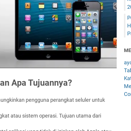
2
P
H
P
ME
ay
Tab
Kat
 dan Apa Tujuannya?
Me
Co
ungkinkan pengguna perangkat seluler untuk
gkat atau sistem operasi. Tujuan utama dari