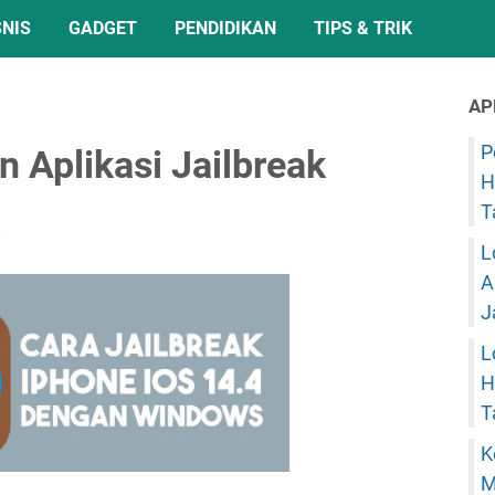
SNIS
GADGET
PENDIDIKAN
TIPS & TRIK
AP
P
 Aplikasi Jailbreak
H
T
L
A
J
L
H
T
K
M