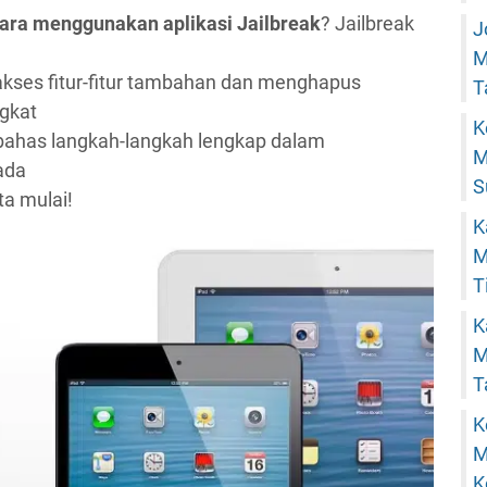
ara menggunakan aplikasi Jailbreak
? Jailbreak
J
M
ses fitur-fitur tambahan dan menghapus
T
gkat
K
mbahas langkah-langkah lengkap dalam
M
ada
S
ta mulai!
K
M
T
K
M
T
K
M
K