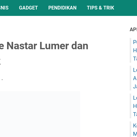
SNIS
GADGET
PENDIDIKAN
TIPS & TRIK
AP
P
 Nastar Lumer dan
H
k
T
L
A
J
L
H
T
K
M