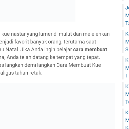
J
M
T
 kue nastar yang lumer di mulut dan melelehkan
K
njadi favorit banyak orang, terutama saat
M
u Natal. Jika Anda ingin belajar
cara membuat
S
a, Anda telah datang ke tempat yang tepat.
K
ulas langkah demi langkah Cara Membuat Kue
M
aligus tahan retak.
T
K
M
T
K
M
K