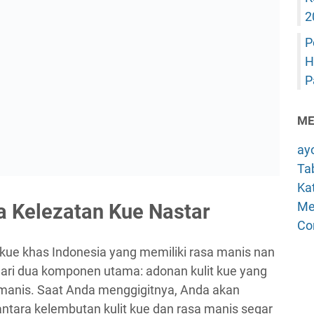
2
P
H
P
ME
ay
Tab
Kat
Me
a Kelezatan Kue Nastar
Co
s kue khas Indonesia yang memiliki rasa manis nan
i dari dua komponen utama: adonan kulit kue yang
 manis. Saat Anda menggigitnya, Anda akan
tara kelembutan kulit kue dan rasa manis segar