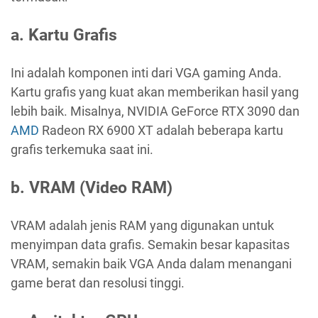
a. Kartu Grafis
Ini adalah komponen inti dari VGA gaming Anda.
Kartu grafis yang kuat akan memberikan hasil yang
lebih baik. Misalnya, NVIDIA GeForce RTX 3090 dan
AMD
Radeon RX 6900 XT adalah beberapa kartu
grafis terkemuka saat ini.
b. VRAM (Video RAM)
VRAM adalah jenis RAM yang digunakan untuk
menyimpan data grafis. Semakin besar kapasitas
VRAM, semakin baik VGA Anda dalam menangani
game berat dan resolusi tinggi.