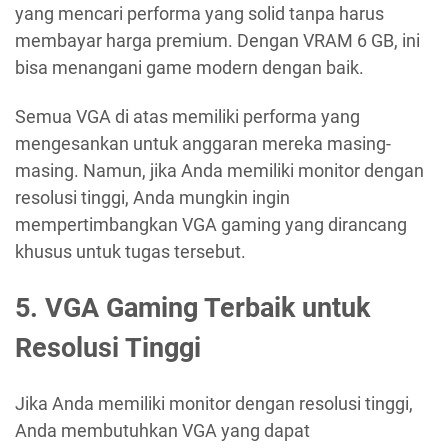
yang mencari performa yang solid tanpa harus
membayar harga premium. Dengan VRAM 6 GB, ini
bisa menangani game modern dengan baik.
Semua VGA di atas memiliki performa yang
mengesankan untuk anggaran mereka masing-
masing. Namun, jika Anda memiliki monitor dengan
resolusi tinggi, Anda mungkin ingin
mempertimbangkan VGA gaming yang dirancang
khusus untuk tugas tersebut.
5. VGA Gaming Terbaik untuk
Resolusi Tinggi
Jika Anda memiliki monitor dengan resolusi tinggi,
Anda membutuhkan VGA yang dapat