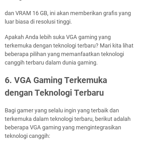
dan VRAM 16 GB, ini akan memberikan grafis yang
luar biasa di resolusi tinggi.
Apakah Anda lebih suka VGA gaming yang
terkemuka dengan teknologi terbaru? Mari kita lihat
beberapa pilihan yang memanfaatkan teknologi
canggih terbaru dalam dunia gaming.
6. VGA Gaming Terkemuka
dengan Teknologi Terbaru
Bagi gamer yang selalu ingin yang terbaik dan
terkemuka dalam teknologi terbaru, berikut adalah
beberapa VGA gaming yang mengintegrasikan
teknologi canggih: