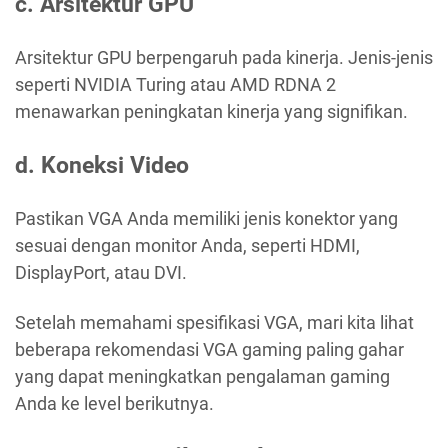
c. Arsitektur GPU
Arsitektur GPU berpengaruh pada kinerja. Jenis-jenis
seperti NVIDIA Turing atau AMD RDNA 2
menawarkan peningkatan kinerja yang signifikan.
d. Koneksi Video
Pastikan VGA Anda memiliki jenis konektor yang
sesuai dengan monitor Anda, seperti HDMI,
DisplayPort, atau DVI.
Setelah memahami spesifikasi VGA, mari kita lihat
beberapa rekomendasi VGA gaming paling gahar
yang dapat meningkatkan pengalaman gaming
Anda ke level berikutnya.