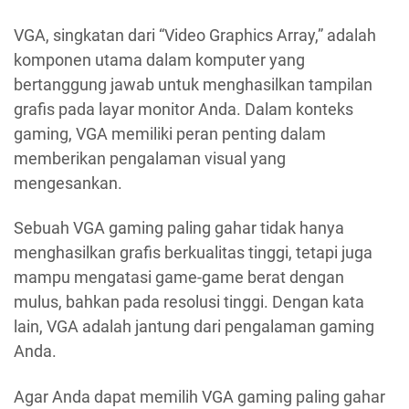
VGA, singkatan dari “Video Graphics Array,” adalah
komponen utama dalam komputer yang
bertanggung jawab untuk menghasilkan tampilan
grafis pada layar monitor Anda. Dalam konteks
gaming, VGA memiliki peran penting dalam
memberikan pengalaman visual yang
mengesankan.
Sebuah VGA gaming paling gahar tidak hanya
menghasilkan grafis berkualitas tinggi, tetapi juga
mampu mengatasi game-game berat dengan
mulus, bahkan pada resolusi tinggi. Dengan kata
lain, VGA adalah jantung dari pengalaman gaming
Anda.
Agar Anda dapat memilih VGA gaming paling gahar