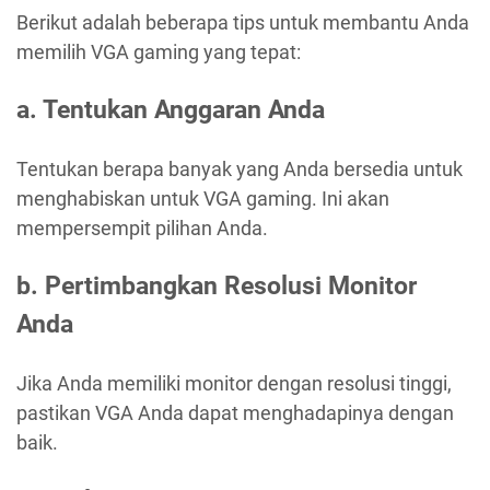
Berikut adalah beberapa tips untuk membantu Anda
memilih VGA gaming yang tepat:
a. Tentukan Anggaran Anda
Tentukan berapa banyak yang Anda bersedia untuk
menghabiskan untuk VGA gaming. Ini akan
mempersempit pilihan Anda.
b. Pertimbangkan Resolusi Monitor
Anda
Jika Anda memiliki monitor dengan resolusi tinggi,
pastikan VGA Anda dapat menghadapinya dengan
baik.