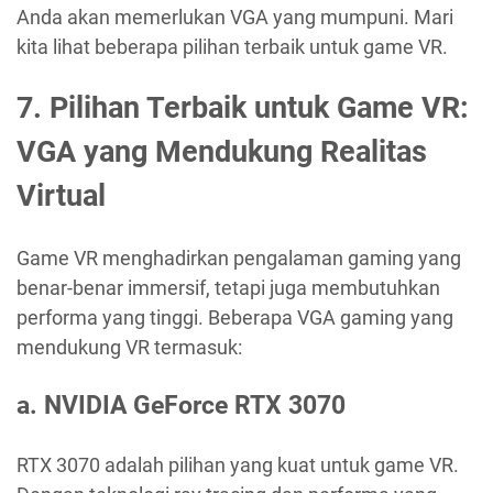
Anda akan memerlukan VGA yang mumpuni. Mari
kita lihat beberapa pilihan terbaik untuk game VR.
7. Pilihan Terbaik untuk Game VR:
VGA yang Mendukung Realitas
Virtual
Game VR menghadirkan pengalaman gaming yang
benar-benar immersif, tetapi juga membutuhkan
performa yang tinggi. Beberapa VGA gaming yang
mendukung VR termasuk:
a. NVIDIA GeForce RTX 3070
RTX 3070 adalah pilihan yang kuat untuk game VR.