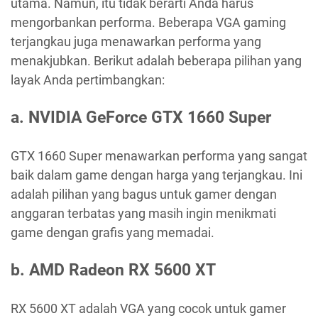
utama. Namun, itu tidak berarti Anda harus
mengorbankan performa. Beberapa VGA gaming
terjangkau juga menawarkan performa yang
menakjubkan. Berikut adalah beberapa pilihan yang
layak Anda pertimbangkan:
a. NVIDIA GeForce GTX 1660 Super
GTX 1660 Super menawarkan performa yang sangat
baik dalam game dengan harga yang terjangkau. Ini
adalah pilihan yang bagus untuk gamer dengan
anggaran terbatas yang masih ingin menikmati
game dengan grafis yang memadai.
b. AMD Radeon RX 5600 XT
RX 5600 XT adalah VGA yang cocok untuk gamer