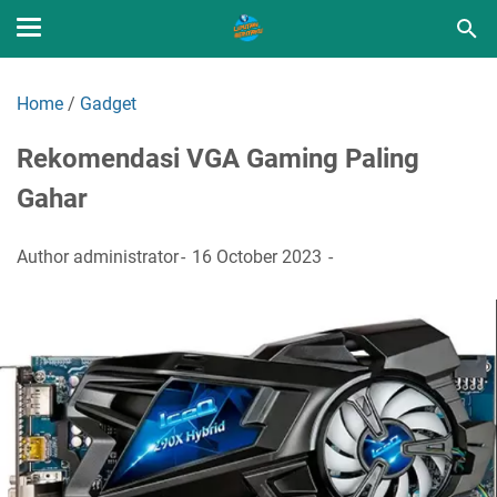
Home
/
Gadget
Rekomendasi VGA Gaming Paling
Gahar
Author
administrator
16 October 2023