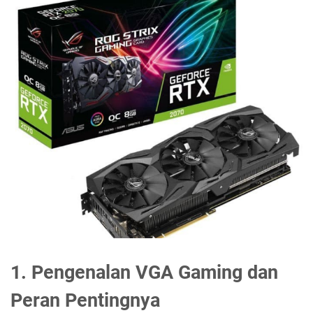
1. Pengenalan VGA Gaming dan
Peran Pentingnya