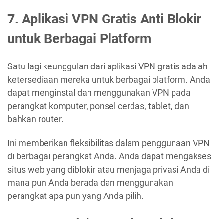
7. Aplikasi VPN Gratis Anti Blokir
untuk Berbagai Platform
Satu lagi keunggulan dari aplikasi VPN gratis adalah
ketersediaan mereka untuk berbagai platform. Anda
dapat menginstal dan menggunakan VPN pada
perangkat komputer, ponsel cerdas, tablet, dan
bahkan router.
Ini memberikan fleksibilitas dalam penggunaan VPN
di berbagai perangkat Anda. Anda dapat mengakses
situs web yang diblokir atau menjaga privasi Anda di
mana pun Anda berada dan menggunakan
perangkat apa pun yang Anda pilih.