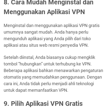
8. Cara Mudah Menginstal dan
Menggunakan Aplikasi VPN
Menginstal dan menggunakan aplikasi VPN gratis
umumnya sangat mudah. Anda hanya perlu
mengunduh aplikasi yang Anda pilih dari toko
aplikasi atau situs web resmi penyedia VPN.
Setelah diinstal, Anda biasanya cukup mengklik
tombol “hubungkan” untuk terhubung ke VPN.
Beberapa aplikasi bahkan menawarkan pengaturan
otomatis yang memudahkan penggunaan. Dengan
cara ini, Anda tidak perlu menjadi ahli teknologi
untuk dapat memanfaatkan VPN.
9. Pilih Aplikasi VPN Gratis