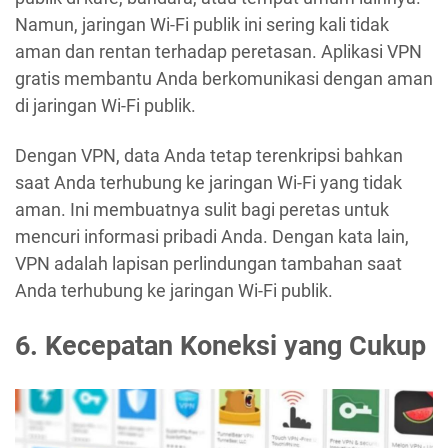
Namun, jaringan Wi-Fi publik ini sering kali tidak
aman dan rentan terhadap peretasan. Aplikasi VPN
gratis membantu Anda berkomunikasi dengan aman
di jaringan Wi-Fi publik.
Dengan VPN, data Anda tetap terenkripsi bahkan
saat Anda terhubung ke jaringan Wi-Fi yang tidak
aman. Ini membuatnya sulit bagi peretas untuk
mencuri informasi pribadi Anda. Dengan kata lain,
VPN adalah lapisan perlindungan tambahan saat
Anda terhubung ke jaringan Wi-Fi publik.
6. Kecepatan Koneksi yang Cukup