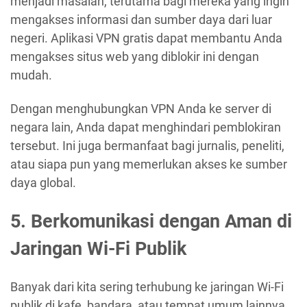
menjadi masalah, terutama bagi mereka yang ingin
mengakses informasi dan sumber daya dari luar
negeri. Aplikasi VPN gratis dapat membantu Anda
mengakses situs web yang diblokir ini dengan
mudah.
Dengan menghubungkan VPN Anda ke server di
negara lain, Anda dapat menghindari pemblokiran
tersebut. Ini juga bermanfaat bagi jurnalis, peneliti,
atau siapa pun yang memerlukan akses ke sumber
daya global.
5. Berkomunikasi dengan Aman di
Jaringan Wi-Fi Publik
Banyak dari kita sering terhubung ke jaringan Wi-Fi
publik di kafe, bandara, atau tempat umum lainnya.