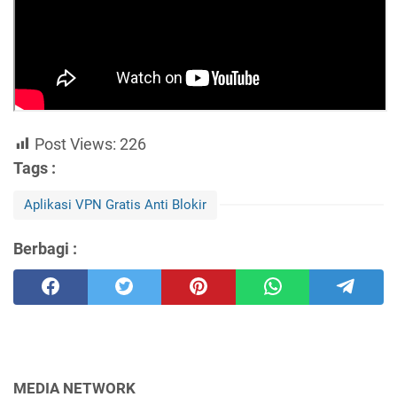
Post Views:
226
Tags :
Aplikasi VPN Gratis Anti Blokir
Berbagi :
MEDIA NETWORK