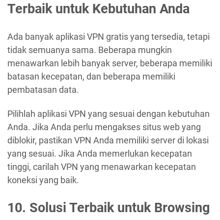
Terbaik untuk Kebutuhan Anda
Ada banyak aplikasi VPN gratis yang tersedia, tetapi
tidak semuanya sama. Beberapa mungkin
menawarkan lebih banyak server, beberapa memiliki
batasan kecepatan, dan beberapa memiliki
pembatasan data.
Pilihlah aplikasi VPN yang sesuai dengan kebutuhan
Anda. Jika Anda perlu mengakses situs web yang
diblokir, pastikan VPN Anda memiliki server di lokasi
yang sesuai. Jika Anda memerlukan kecepatan
tinggi, carilah VPN yang menawarkan kecepatan
koneksi yang baik.
10. Solusi Terbaik untuk Browsing