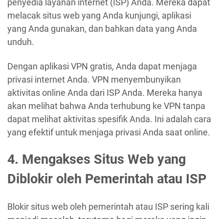
penyedia layanan internet (ISP) Anda. Mereka dapat
melacak situs web yang Anda kunjungi, aplikasi
yang Anda gunakan, dan bahkan data yang Anda
unduh.
Dengan aplikasi VPN gratis, Anda dapat menjaga
privasi internet Anda. VPN menyembunyikan
aktivitas online Anda dari ISP Anda. Mereka hanya
akan melihat bahwa Anda terhubung ke VPN tanpa
dapat melihat aktivitas spesifik Anda. Ini adalah cara
yang efektif untuk menjaga privasi Anda saat online.
4. Mengakses Situs Web yang
Diblokir oleh Pemerintah atau ISP
Blokir situs web oleh pemerintah atau ISP sering kali