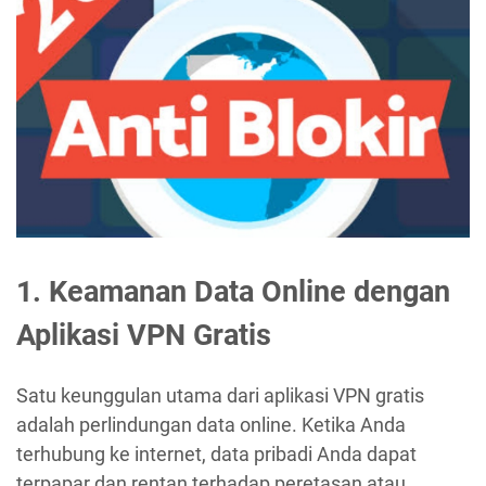
1. Keamanan Data Online dengan
Aplikasi VPN Gratis
Satu keunggulan utama dari aplikasi VPN gratis
adalah perlindungan data online. Ketika Anda
terhubung ke internet, data pribadi Anda dapat
terpapar dan rentan terhadap peretasan atau