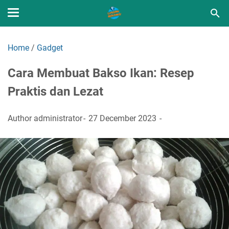
Home
/
Gadget
Cara Membuat Bakso Ikan: Resep
Praktis dan Lezat
Author
administrator
27 December 2023