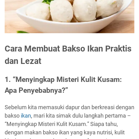
Cara Membuat Bakso Ikan Praktis
dan Lezat
1. “Menyingkap Misteri Kulit Kusam:
Apa Penyebabnya?”
Sebelum kita memasuki dapur dan berkreasi dengan
bakso
ikan
, mari kita simak dulu langkah pertama –
“Menyingkap Misteri Kulit Kusam.” Siapa tahu,
dengan makan bakso ikan yang kaya nutrisi, kulit