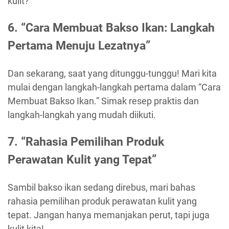
kulit?
6. “Cara Membuat Bakso Ikan: Langkah
Pertama Menuju Lezatnya”
Dan sekarang, saat yang ditunggu-tunggu! Mari kita
mulai dengan langkah-langkah pertama dalam “Cara
Membuat Bakso Ikan.” Simak resep praktis dan
langkah-langkah yang mudah diikuti.
7. “Rahasia Pemilihan Produk
Perawatan Kulit yang Tepat”
Sambil bakso ikan sedang direbus, mari bahas
rahasia pemilihan produk perawatan kulit yang
tepat. Jangan hanya memanjakan perut, tapi juga
kulit kita!