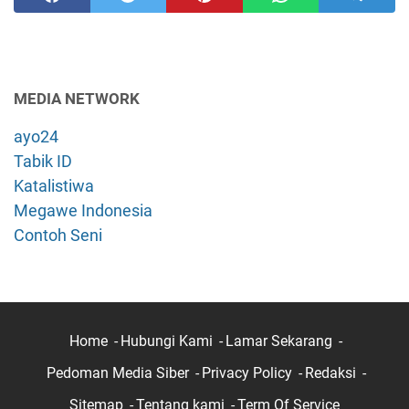
MEDIA NETWORK
ayo24
Tabik ID
Katalistiwa
Megawe Indonesia
Contoh Seni
Home
Hubungi Kami
Lamar Sekarang
Pedoman Media Siber
Privacy Policy
Redaksi
Sitemap
Tentang kami
Term Of Service