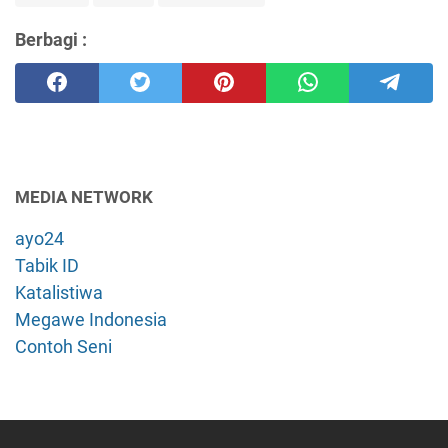
Berbagi :
MEDIA NETWORK
ayo24
Tabik ID
Katalistiwa
Megawe Indonesia
Contoh Seni