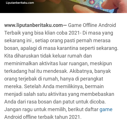
www.liputanberitaku.com—
Game Offline Android
Terbaik yang bisa klian coba 2021- Di masa yang
sekarang ini , setiap orang pasti pernah merasa
bosan, apalagi di masa karantina seperti sekarang.
Kita diharuskan tidak keluar rumah dan
meminimalkan aktivitas luar ruangan, meskipun
terkadang hal itu mendesak. Akibatnya, banyak
orang terjebak di rumah, hanya di perangkat
mereka. Setelah Anda memilikinya, bermain
menjadi salah satu aktivitas yang membebaskan
Anda dari rasa bosan dan patut untuk dicoba.
Jangan ragu untuk memilih, berikut daftar
game
Android offline terbaik tahun 2021.