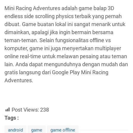
Mini Racing Adventures adalah game balap 3D
endless side scrolling physics terbaik yang pernah
dibuat. Game buatan lokal ini sangat menarik untuk
dimainkan, apalagi jika ingin bermain bersama
teman-teman. Selain fungsionalitas offline vs
komputer, game ini juga menyertakan multiplayer
online real-time untuk melawan pesaing atau teman
lain. Anda dapat mengunduhnya dengan mudah dan
gratis langsung dari Google Play Mini Racing
Adventures.
Post Views:
238
Tags :
android
game
game offline