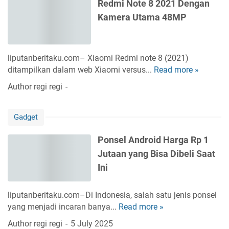
Redmi Note 8 2021 Dengan
l
Kamera Utama 48MP
V
i
v
o
liputanberitaku.com– Xiaomi Redmi note 8 (2021)
y
ditampilkan dalam web Xiaomi versus...
Read more »
R
a
e
Author
regi regi
n
d
g
m
T
Gadget
i
e
N
r
Ponsel Android Harga Rp 1
o
h
Jutaan yang Bisa Dibeli Saat
t
u
e
Ini
b
8
u
2
n
liputanberitaku.com–Di Indonesia, salah satu jenis ponsel
0
g
yang menjadi incaran banya...
Read more »
P
2
J
o
Author
regi regi
5 July 2025
1
a