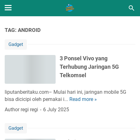
TAG: ANDROID
Gadget
3 Ponsel Vivo yang
Terhubung Jaringan 5G
Telkomsel
liputanberitaku.com– Mulai hari ini, jaringan mobile 5G
bisa dicicipi oleh pemakai i...
Read more »
3
P
Author
regi regi
6 July 2025
o
n
Gadget
s
e