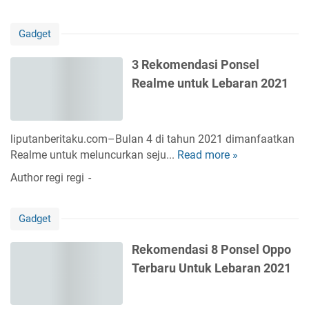
n
D
r
s
e
i
Gadget
e
n
n
l
g
g
3 Rekomendasi Ponsel
A
a
a
Realme untuk Lebaran 2021
n
n
n
d
K
5
r
a
G
o
m
liputanberitaku.com–Bulan 4 di tahun 2021 dimanfaatkan
T
i
e
Realme untuk meluncurkan seju...
Read more »
3
e
d
r
R
l
Author
regi regi
H
a
e
k
a
U
k
o
r
t
Gadget
o
m
g
a
m
s
a
m
Rekomendasi 8 Ponsel Oppo
e
e
R
a
Terbaru Untuk Lebaran 2021
n
l
p
4
d
1
8
a
J