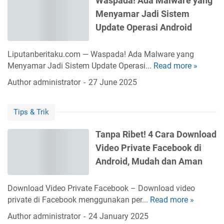
Waspada! Ada Malware yang
d
S
O
e
Menyamar Jadi Sistem
1
a
p
b
2
a
Update Operasi Android
p
a
S
t
o
r
e
I
T
Liputanberitaku.com — Waspada! Ada Malware yang
a
c
n
e
Menyamar Jadi Sistem Update Operasi...
Read more »
W
n
a
i
r
a
2
Author
administrator
27 June 2025
r
b
s
0
a
a
p
2
O
r
Tips & Trik
a
1
t
u
d
o
U
Tanpa Ribet! 4 Cara Download
a
m
n
Video Private Facebook di
!
a
t
A
Android, Mudah dan Aman
t
u
d
i
k
a
s
Download Video Private Facebook – Download video
L
M
M
private di Facebook menggunakan per...
Read more »
T
e
a
e
a
b
Author
administrator
24 January 2025
l
n
n