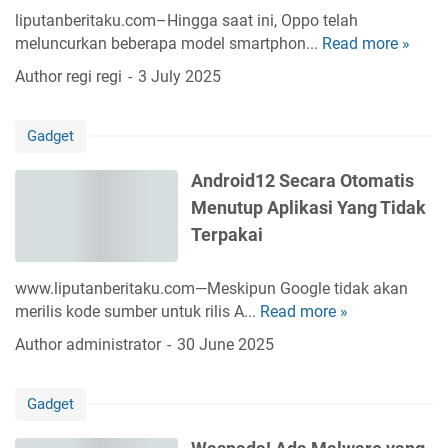
M
s
u
liputanberitaku.com–Hingga saat ini, Oppo telah
P
i
t
meluncurkan beberapa model smartphon...
Read more »
R
P
a
e
Author
regi regi
3 July 2025
o
a
k
n
n
o
s
y
Gadget
m
e
a
e
l
n
Android12 Secara Otomatis
n
R
g
Menutup Aplikasi Yang Tidak
d
e
B
a
Terpakai
a
i
s
l
s
i
m
www.liputanberitaku.com—Meskipun Google tidak akan
a
8
e
merilis kode sumber untuk rilis A...
Read more »
A
D
P
u
n
i
Author
administrator
30 June 2025
o
n
d
b
n
t
r
e
s
u
Gadget
o
l
e
k
i
i
l
L