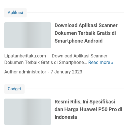
a
w
u
p
r
a
t
Aplikasi
a
a
r
u
R
n
e
p
Download Aplikasi Scanner
i
2
y
A
Dokumen Terbaik Gratis di
b
0
a
p
e
2
Smartphone Android
n
l
t
1
g
i
!
M
Liputanberitaku.com — Download Aplikasi Scanner
k
4
e
Dokumen Terbaik Gratis di Smartphone...
Read more »
D
a
C
n
o
s
Author
administrator
7 January 2023
a
y
w
i
r
a
n
Y
a
m
Gadget
l
a
D
a
o
n
o
r
Resmi Rilis, Ini Spesifikasi
a
g
w
J
dan Harga Huawei P50 Pro di
d
T
n
a
A
i
Indonesia
l
d
p
d
o
i