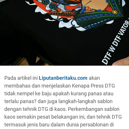
Pada artikel ini
Liputanberitaku.com
akan
membahas dan menjelaskan Kenapa Press DTG
tidak nempel ke baju apakah kurang panas atau
terlalu panas? dan juga langkah-langkah sablon
dengan tehnik DTG di kaos. Perkembangan sablon
kaos semakin pesat belakangan ini, dan tehnik DTG
termasuk jenis baru dalam dunia persablonan di