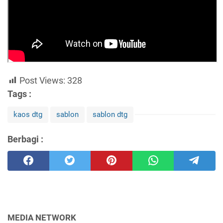
Post Views:
328
Tags :
kaos dtg
sablon
sablon dtg
Berbagi :
MEDIA NETWORK