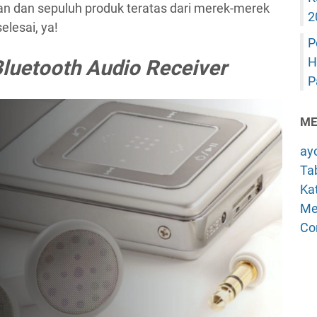
 dan sepuluh produk teratas dari merek-merek
2
elesai, ya!
P
H
luetooth Audio Receiver
P
ME
ay
Tab
Kat
Me
Co