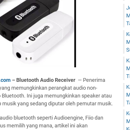
J
M
T
K
M
S
K
M
T
u.com
– Bluetooth Audio Receiver
— Penerima
K
 yang memungkinkan perangkat audio non-
M
o Bluetooth. Ini juga memungkinkan speaker atau
T
 musik yang sedang diputar oleh pemutar musik.
K
dio bluetooth seperti Audioengine, Fiio dan
M
rus memilih yang mana, artikel ini akan
K