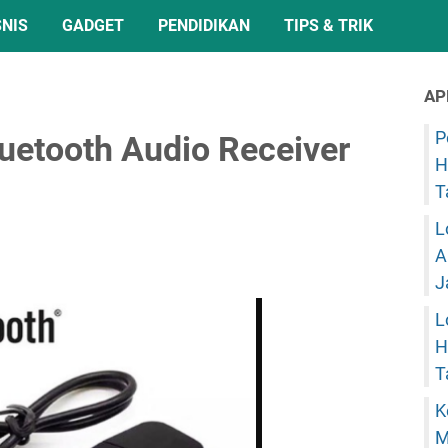
SNIS
GADGET
PENDIDIKAN
TIPS & TRIK
AP
P
uetooth Audio Receiver
H
T
L
A
J
L
H
T
K
M