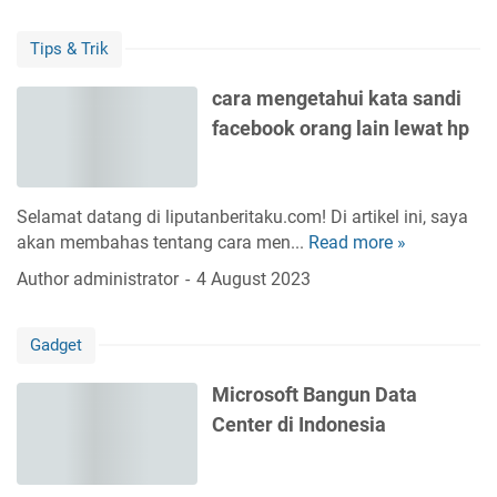
a
g
a
i
u
m
e
n
r
Tips & Trik
s
a
n
t
i
i
u
o
m
cara mengetahui kata sandi
p
i
r
k
facebook orang lain lewat hp
e
t
B
a
n
y
a
n
g
,
r
R
h
H
u
Selamat datang di liputanberitaku.com! Di artikel ini, saya
o
e
e
akan membahas tentang cara men...
Read more »
c
b
m
l
a
o
Author
administrator
4 August 2023
a
i
r
t
t
k
a
k
a
o
Gadget
m
e
n
p
e
B
3
t
Microsoft Bangun Data
n
u
D
e
Center di Indonesia
g
l
L
r
e
a
e
N
t
n
i
A