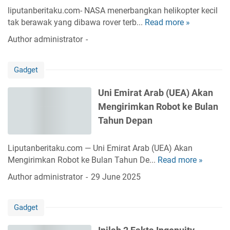
a
a
g
liputanberitaku.com- NASA menerbangkan helikopter kecil
M
s
a
tak berawak yang dibawa rover terb...
Read more »
N
e
a
n
A
l
Author
administrator
n
5
S
u
B
G
A
n
u
d
Gadget
L
c
a
a
a
u
t
n
Uni Emirat Arab (UEA) Akan
n
r
a
4
Mengirimkan Robot ke Bulan
d
k
n
G
s
a
Tahun Depan
d
I
n
a
n
L
n
Liputanberitaku.com — Uni Emirat Arab (UEA) Akan
g
a
M
Mengirimkan Robot ke Bulan Tahun De...
Read more »
U
e
y
a
n
Author
administrator
29 June 2025
n
a
c
i
u
n
h
E
i
a
i
Gadget
m
t
n
n
i
y
5
e