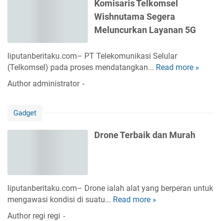
Komisaris Telkomsel
i
Wishnutama Segera
l
u
Meluncurkan Layanan 5G
n
c
liputanberitaku.com– PT Telekomunikasi Selular
u
(Telkomsel) pada proses mendatangkan...
Read more »
K
r
o
Author
administrator
k
m
a
i
n
Gadget
s
d
a
i
Drone Terbaik dan Murah
r
I
i
n
s
d
T
o
e
n
liputanberitaku.com– Drone ialah alat yang berperan untuk
l
e
mengawasi kondisi di suatu...
Read more »
D
k
s
r
Author
regi regi
o
i