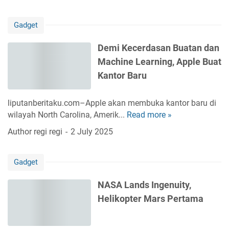
o
m
a
n
s
,
Gadget
e
e
I
T
l
n
Demi Kecerdasan Buatan dan
e
W
i
Machine Learning, Apple Buat
r
i
P
b
Kantor Baru
s
e
a
h
r
i
n
liputanberitaku.com–Apple akan membuka kantor baru di
b
k
u
wilayah North Carolina, Amerik...
Read more »
D
e
d
t
e
d
Author
regi regi
2 July 2025
a
a
m
a
n
m
i
a
M
a
Gadget
K
n
u
S
e
J
r
e
NASA Lands Ingenuity,
c
a
a
g
Helikopter Mars Pertama
e
r
h
e
r
i
r
d
n