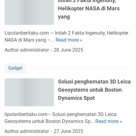
Inilah 2 Fakta Ingenuity,
r
,
G
L
Helikopter NASA di Mars
a
H
e
t
yang
e
a
A
l
r
r
i
Liputanberitaku.com — Inilah 2 Fakta Ingenuity, Helikopter
n
a
k
NASA di Mars yang –...
Read more »
I
i
b
o
n
n
Author
administrator
28 June 2025
(
p
i
g
U
t
l
,
E
e
Gadget
a
A
A
r
h
p
)
M
Solusi penghematan 3D Leica
2
p
A
a
Geosystems untuk Boston
F
l
k
r
a
e
Dynamics Spot
a
s
k
B
n
P
t
u
M
liputanberitaku.com— Solusi penghematan 3D Leica
e
a
a
e
Geosystems untuk Boston Dynamics Sp...
Read more »
S
r
I
t
n
o
t
Author
administrator
27 June 2025
n
K
g
l