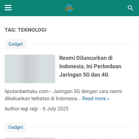
TAG: TEKNOLOGI
Gadget
Resmi Diluncurkan di
Indonesia, Ini Perbedaan
Jaringan 5G dan 4G
liputanberitaku.com– Jaringan 5G dengan cara resmi
dikeluarkan terbatas di Indonesia...
Read more »
R
e
Author
regi regi
6 July 2025
s
m
Gadget
i
D