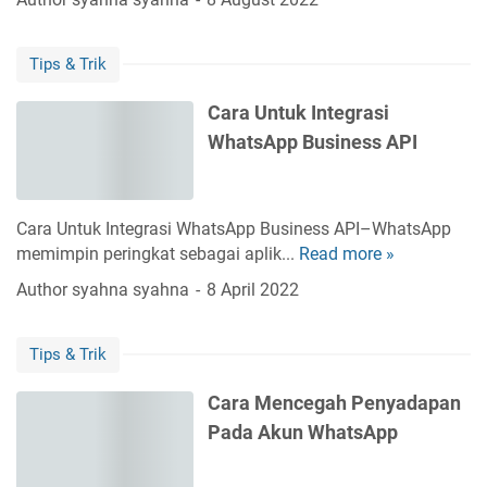
r
i
u
a
B
d
Tips & Trik
M
i
a
e
o
h
Cara Untuk Integrasi
m
I
M
WhatsApp Business API
p
n
e
e
s
n
r
t
g
b
a
g
Cara Untuk Integrasi WhatsApp Business API–WhatsApp
a
g
u
memimpin peringkat sebagai aplik...
Read more »
C
r
r
n
a
Author
syahna syahna
8 April 2022
u
a
a
r
i
m
k
a
W
d
a
Tips & Trik
U
h
e
n
n
a
n
d
Cara Mencegah Penyadapan
t
t
g
a
Pada Akun WhatsApp
u
s
a
n
k
A
n
M
I