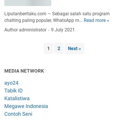
A
C
p
p
h
T
Liputanberitaku.com — Sebagai salah satu program
p
a
a
chatting paling populer, WhatsApp m...
Read more »
C
d
t
n
a
i
Author
administrator
9 July 2021
t
p
r
i
i
a
a
P
n
K
S
h
1
2
Next »
g
e
p
o
S
t
a
n
e
a
m
e
l
MEDIA NETWORK
h
W
A
a
u
A
g
ayo24
i
a
(
a
n
Tabik ID
n
B
r
W
Katalistiwa
O
T
h
Megawe Indonesia
M
i
a
Contoh Seni
C
d
t
h
a
s
a
k