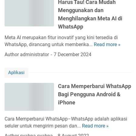
Harus Tau! Cara Mudah
k
Menggunakan dan
i
n
Menghilangkan Meta AI di
L
WhatsApp
i
Meta AI merupakan fitur inovatif yang kini tersedia di
n
WhatsApp, dirancang untuk memberika...
Read more »
k
H
W
a
Author
administrator
7 December 2024
A
r
d
u
a
Aplikasi
s
n
T
Cara Memperbarui WhatsApp
W
a
e
Bagi Pengguna Android &
u
b
!
iPhone
s
C
i
a
Cara Memperbarui WhatsApp–WhatsApp adalah aplikasi
t
r
seluler untuk mengirim pesan dan...
Read more »
C
e
a
a
d
Author
syahna syahna
8 August 2022
M