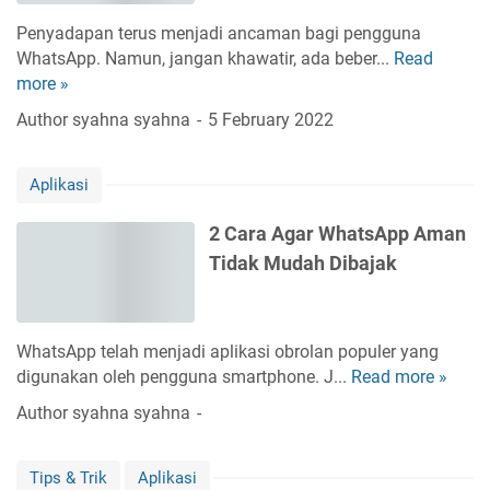
p
L
e
n
p
Penyadapan terus menjadi ancaman bagi pengguna
i
n
t
B
WhatsApp. Namun, jangan khawatir, ada beber...
Read
C
n
g
e
a
more »
a
k
h
g
g
r
t
i
Author
syahna syahna
5 February 2022
r
i
a
r
l
a
P
M
e
a
s
e
Aplikasi
e
e
n
i
n
n
g
W
g
2 Cara Agar WhatsApp Aman
c
k
h
g
e
Tidak Mudah Dibajak
a
a
u
g
n
t
n
a
M
s
a
h
e
A
WhatsApp telah menjadi aplikasi obrolan populer yang
A
P
t
p
digunakan oleh pengguna smartphone. J...
Read more »
2
n
e
a
p
C
d
Author
syahna syahna
n
A
B
a
r
y
I
u
r
o
a
d
s
Tips & Trik
Aplikasi
a
i
d