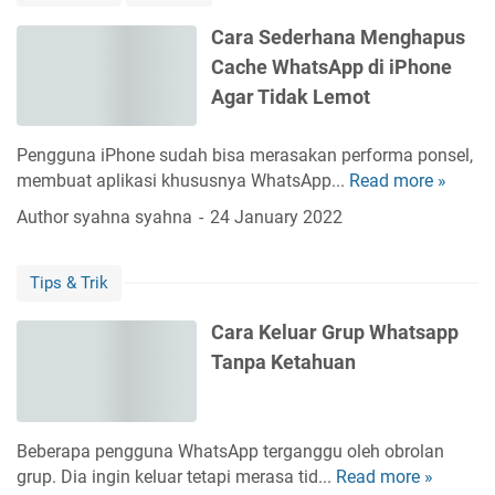
i
i
A
d
a
W
n
Cara Sederhana Menghapus
g
&
p
h
e
Cache WhatsApp di iPhone
a
i
a
a
s
r
P
Agar Tidak Lemot
n
t
s
W
h
P
s
A
h
o
a
A
Pengguna iPhone sudah bisa merasakan performa ponsel,
P
a
n
d
p
membuat aplikasi khususnya WhatsApp...
Read more »
C
I
t
e
a
p
a
Author
syahna syahna
24 January 2022
s
A
r
A
k
a
p
u
Tips & Trik
S
p
n
e
A
W
Cara Keluar Grup Whatsapp
d
m
h
Tanpa Ketahuan
e
a
a
r
n
t
h
T
s
a
i
Beberapa pengguna WhatsApp terganggu oleh obrolan
A
n
d
grup. Dia ingin keluar tetapi merasa tid...
Read more »
C
p
a