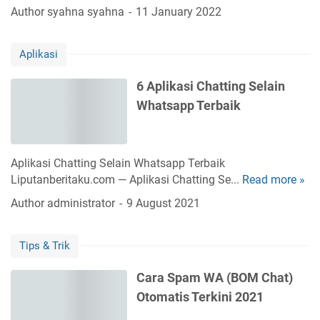
a
a
p
Author
syahna syahna
11 January 2022
M
k
r
e
M
a
n
u
Aplikasi
K
g
d
e
h
a
6 Aplikasi Chatting Selain
l
a
h
Whatsapp Terbaik
u
p
D
a
u
i
r
s
b
G
C
Aplikasi Chatting Selain Whatsapp Terbaik
a
r
a
Liputanberitaku.com — Aplikasi Chatting Se...
Read more »
6
j
u
c
A
a
Author
administrator
9 August 2021
p
h
p
k
W
e
l
h
W
Tips & Trik
i
a
h
k
t
a
Cara Spam WA (BOM Chat)
a
s
t
Otomatis Terkini 2021
s
a
s
i
p