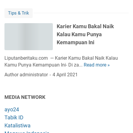
T
0
a
i
i
2
B
Tips & Trik
h
m
1
u
P
K
d
a
Karier Kamu Bakal Naik
e
e
a
t
Kalau Kamu Punya
n
r
n
K
t
j
Kemampuan Ini
K
a
i
a
e
m
n
m
t
Liputanberitaku.com — Karier Kamu Bakal Naik Kalau
u
g
u
e
Kamu Punya Kemampuan Ini- Di za...
Read more »
K
y
B
r
a
a
Author
administrator
4 April 2021
a
a
r
n
k
m
i
g
a
p
e
L
t
MEDIA NETWORK
i
r
a
a
l
K
g
t
ayo24
a
a
i
a
Tabik ID
n
m
C
u
s
Katalistiwa
u
a
K
e