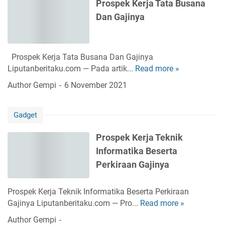
Prospek Kerja Tata Busana
n
Dan Gajinya
g
b
e
r
Prospek Kerja Tata Busana Dan Gajinya
p
Liputanberitaku.com — Pada artik...
Read more »
P
o
r
Author
Gempi
6 November 2021
t
o
e
s
n
Gadget
p
s
e
i
Prospek Kerja Teknik
k
B
Informatika Beserta
K
i
e
Perkiraan Gajinya
s
r
a
j
J
Prospek Kerja Teknik Informatika Beserta Perkiraan
a
a
Gajinya Liputanberitaku.com — Pro...
Read more »
P
T
d
r
Author
Gempi
a
i