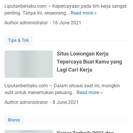
i
r
Liputanberiaku.com — Kepercayaan pada tim kerja sangat
k
m
penting. Tanpa ini, seseorang...
Read more »
T
a
a
i
Author
administrator
16 June 2021
r
t
p
i
i
s
r
k
Tips & Trik
M
s
a
e
e
B
Situs Lowongan Kerja
m
b
e
Tepercaya Buat Kamu yang
b
a
s
a
Lagi Cari Kerja
g
e
n
a
r
g
i
Liputanberitaku.com — Dalam situasi saat ini, mungkin
t
u
i
sulit untuk menemukan peluang...
Read more »
S
a
n
n
i
P
Author
administrator
8 June 2021
K
f
t
e
e
l
u
r
p
u
Bisnis
s
k
e
e
L
i
r
n