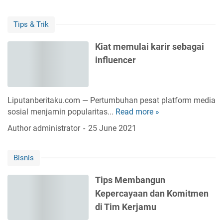
o
t
P
s
a
e
Tips & Trik
p
B
k
e
u
e
Kiat memulai karir sebagai
k
s
r
influencer
K
a
j
e
n
a
r
a
a
j
D
Liputanberitaku.com — Pertumbuhan pesat platform media
n
a
a
sosial menjamin popularitas...
Read more »
K
B
T
n
i
e
Author
administrator
25 June 2021
e
G
a
r
k
a
t
g
n
j
Bisnis
m
e
i
i
e
n
k
n
Tips Membangun
m
g
I
y
Kepercayaan dan Komitmen
u
s
n
a
l
i
di Tim Kerjamu
f
a
!
o