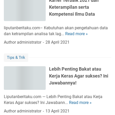
Karier Terbaik 2021 dan
o
r
c
c
Keterampilan serta
w
a
a
e
o
a
Kompetensi Ilmu Data
y
r
n
n
a
g
G
a
liputanberitaku.com– Kebutuhan akan pengetahuan data
a
a
n
dan ketrampilan analisa tak lag...
Read more »
K
n
j
d
a
Author
administrator
28 April 2021
K
i
a
r
e
n
n
i
r
y
K
Tips & Trik
e
j
a
o
r
a
m
Lebih Penting Bakat atau
T
T
i
Kerja Keras Agar sukses? Ini
e
e
t
r
Jawabannya!
p
m
b
e
e
a
r
Liputanberitaku.com — Lebih Penting Bakat atau Kerja
n
i
c
Keras Agar sukses? Ini Jawabann...
Read more »
L
d
k
a
e
i
Author
administrator
13 April 2021
2
y
b